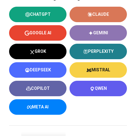
CHATGPT
CLAUDE
GOOGLE AI
GEMINI
GROK
PERPLEXITY
DEEPSEEK
MISTRAL
COPILOT
QWEN
META AI