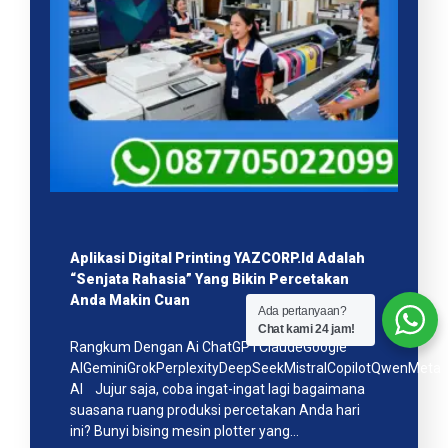
Aplikasi Digital Printing YAZCORP.id Adalah
“Senjata Rahasia” Yang Bikin Percetakan
Anda Makin Cuan
Ada pertanyaan?
Chat kami 24 jam!
Rangkum Dengan Ai ChatGPTClaudeGoogle
AIGeminiGrokPerplexityDeepSeekMistralCopilotQwenMeta
AI Jujur saja, coba ingat-ingat lagi bagaimana
suasana ruang produksi percetakan Anda hari
ini? Bunyi bising mesin plotter yang…