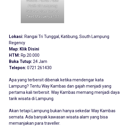
Wisata Pantai Pasir
Putih Di Lampung
Selatan Dan Berapa
Tiket Masuknya? 51
Lokasi:
Rangai Tri Tunggal, Katibung, South Lampung
Regency
Map:
Klik Disini
HTM:
Rp.20.000
Buka Tutup:
24 Jam
Telepon:
0721 261430
Apa yang terbersit dibenak ketika mendengar kata
Lampung
? Tentu Way Kambas dan gajah menjadi yang
pertama kali terbersit. Way Kambas memang menjadi daya
tarik wisata di Lampung.
Akan tetapi Lampung bukan hanya sekedar Way Kambas
semata. Ada banyak kawasan wisata alam yang bisa
memanjakan para traveller.