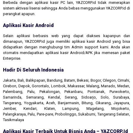
Berbeda dengan aplikasi kasir PC lain, YAZCORP.id tidak menerapkan
sistem aktivasi lisensi sehingga Anda bebas menggunakan YAZCORP.id di
perangkat apapun.
Aplikasi Kasir Android
Selain aplikasi berbasis web yang dapat diakses kapanpun dan
dimanapun, YAZCORP.id juga memiliki aplikasi kasir Android yang bisa
didapatkan dengan menghubungi tim Admin support kami. Anda akan
otomatis mendapatkan aplikasi kasir Android/APK jika memesan paket
Enterprise.
Hadir Di Seluruh Indonesia
Jakarta, Bali, Balikpapan, Bandung, Batam, Bekasi, Bogor, Cilegon, Cimahi,
Cirebon, Depok, Gorontalo, Lombok, Makassar, Malang, Manado, Medan,
Palembang, Palu, Pekalongan, Pekanbaru, Pontianak, Purwokerto,
Samarinda, Semarang, Kendal, Serang, Sidoarjo, Solo, Surabaya,
Tangerang, Yogyakarta, Aceh, Banjarmasin, Bitung, Cikarang, Jayapura,
Jember, Kendari, Klaten, Lampung, Magelang, Mojokerto,
Palangkaraya, Palu, Pare-pare, Probolinggo, Sukabumi, Tangerang Selatan,
Tasikmalaya
Aplikasi Kasir Terbaik Untuk Bisnis Anda – YAZCORP.id