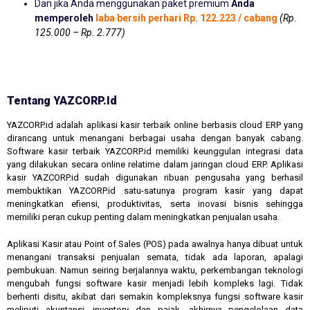
Dan jika Anda menggunakan paket premium
Anda
memperoleh
laba bersih perhari Rp. 122.223 / cabang
(Rp.
125.000 – Rp. 2.777)
Tentang YAZCORP.id
YAZCORP.id adalah aplikasi kasir terbaik online berbasis cloud ERP yang
dirancang untuk menangani berbagai usaha dengan banyak cabang.
Software kasir terbaik YAZCORP.id memiliki keunggulan integrasi data
yang dilakukan secara online relatime dalam jaringan cloud ERP. Aplikasi
kasir YAZCORP.id sudah digunakan ribuan pengusaha yang berhasil
membuktikan YAZCORP.id satu-satunya program kasir yang dapat
meningkatkan efiensi, produktivitas, serta inovasi bisnis sehingga
memiliki peran cukup penting dalam meningkatkan penjualan usaha.
Aplikasi Kasir atau Point of Sales (POS) pada awalnya hanya dibuat untuk
menangani transaksi penjualan semata, tidak ada laporan, apalagi
pembukuan. Namun seiring berjalannya waktu, perkembangan teknologi
mengubah fungsi software kasir menjadi lebih kompleks lagi. Tidak
berhenti disitu, akibat dari semakin kompleksnya fungsi software kasir
meliputi akuntansi, inventory dan pajak, akhirnya pengelolaan data