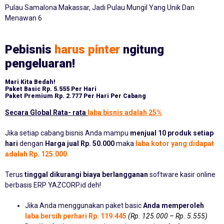
Pulau Samalona Makassar, Jadi Pulau Mungil Yang Unik Dan
Menawan 6
Pebisnis
harus pinter
ngitung
pengeluaran!
Mari Kita Bedah!
Paket Basic
Rp. 5.555 Per Hari
Paket Premium
Rp. 2.777 Per Hari Per Cabang
Secara Global Rata- rata
laba bisnis adalah 25%
Jika setiap cabang bisnis Anda mampu
menjual 10 produk setiap
hari
dengan
Harga jual Rp. 50.000
maka
laba kotor yang didapat
adalah Rp. 125.000
Terus
tinggal dikurangi biaya berlangganan
software kasir online
berbasis ERP YAZCORP.id deh!
Jika Anda menggunakan paket basic
Anda memperoleh
laba bersih perhari Rp. 119.445
(Rp. 125.000 – Rp. 5.555)