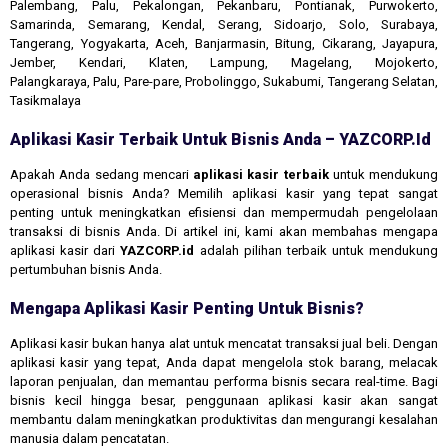
Palembang, Palu, Pekalongan, Pekanbaru, Pontianak, Purwokerto,
Samarinda, Semarang, Kendal, Serang, Sidoarjo, Solo, Surabaya,
Tangerang, Yogyakarta, Aceh, Banjarmasin, Bitung, Cikarang, Jayapura,
Jember, Kendari, Klaten, Lampung, Magelang, Mojokerto,
Palangkaraya, Palu, Pare-pare, Probolinggo, Sukabumi, Tangerang Selatan,
Tasikmalaya
Aplikasi Kasir Terbaik Untuk Bisnis Anda – YAZCORP.id
Apakah Anda sedang mencari
aplikasi kasir terbaik
untuk mendukung
operasional bisnis Anda? Memilih aplikasi kasir yang tepat sangat
penting untuk meningkatkan efisiensi dan mempermudah pengelolaan
transaksi di bisnis Anda. Di artikel ini, kami akan membahas mengapa
aplikasi kasir dari
YAZCORP.id
adalah pilihan terbaik untuk mendukung
pertumbuhan bisnis Anda.
Mengapa Aplikasi Kasir Penting Untuk Bisnis?
Aplikasi kasir bukan hanya alat untuk mencatat transaksi jual beli. Dengan
aplikasi kasir yang tepat, Anda dapat mengelola stok barang, melacak
laporan penjualan, dan memantau performa bisnis secara real-time. Bagi
bisnis kecil hingga besar, penggunaan aplikasi kasir akan sangat
membantu dalam meningkatkan produktivitas dan mengurangi kesalahan
manusia dalam pencatatan.