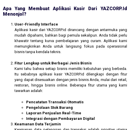
Apa Yang Membuat Aplikasi Kasir Dari YAZCORP.id
Menonjol?
User-Friendly Interface
Aplikasi kasir dari YAZCORP.id dirancang dengan antarmuka yang
mudah dipahami, bahkan bagi pemula sekalipun. Anda tidak perlu
khawatir tentang kurva pembelajaran yang curam. Aplikasi kami
memungkinkan Anda untuk langsung fokus pada operasional
bisnis tanpa kendala teknis.
Fitur Lengkap untuk Berbagai Jenis Bisnis
Kami tahu bahwa setiap bisnis memiliki kebutuhan yang berbeda.
Itu sebabnya aplikasi kasir YAZCORP.id dilengkapi dengan fitur
yang dapat disesuaikan dengan jenis bisnis Anda, mulai dari retail,
restoran, hingga bisnis online. Beberapa fitur utama yang kami
tawarkan adalah:
Pencatatan Transaksi Otomatis
Pengelolaan Stok Barang
Laporan Penjualan Real-Time
Integrasi dengan Pembayaran Digital
Keamanan Data Terjamin
Keamanan data pelanggan dan transaksi adalah prioritas utama