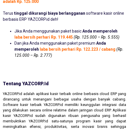
adalah Rp. 125.000
Terus
tinggal dikurangi biaya berlangganan
software kasir online
berbasis ERP YAZCORP.id deh!
Jika Anda menggunakan paket basic
Anda memperoleh
laba bersih perhari Rp. 119.445
(Rp. 125.000 – Rp. 5.555)
Dan jika Anda menggunakan paket premium
Anda
memperoleh
laba bersih perhari Rp. 122.223 / cabang
(Rp.
125.000 – Rp. 2.777)
Tentang YAZCORP.id
YAZCORP.id adalah aplikasi kasir terbaik online berbasis cloud ERP yang
dirancang untuk menangani berbagai usaha dengan banyak cabang.
Software kasir terbaik YAZCORP.id memiliki keunggulan integrasi data
yang dilakukan secara online relatime dalam jaringan cloud ERP. Aplikasi
kasir YAZCORP.id sudah digunakan ribuan pengusaha yang berhasil
membuktikan YAZCORP.id satu-satunya program kasir yang dapat
meningkatkan efiensi, produktivitas, serta inovasi bisnis sehingga