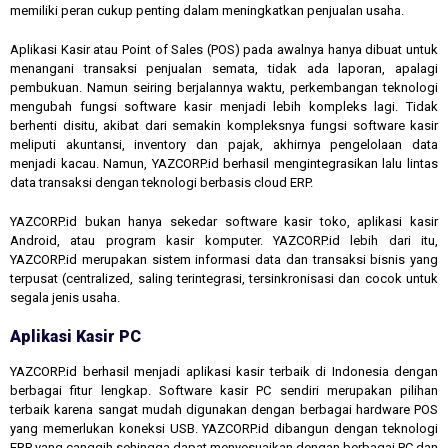
memiliki peran cukup penting dalam meningkatkan penjualan usaha.
Aplikasi Kasir atau Point of Sales (POS) pada awalnya hanya dibuat untuk
menangani transaksi penjualan semata, tidak ada laporan, apalagi
pembukuan. Namun seiring berjalannya waktu, perkembangan teknologi
mengubah fungsi software kasir menjadi lebih kompleks lagi. Tidak
berhenti disitu, akibat dari semakin kompleksnya fungsi software kasir
meliputi akuntansi, inventory dan pajak, akhirnya pengelolaan data
menjadi kacau. Namun, YAZCORP.id berhasil mengintegrasikan lalu lintas
data transaksi dengan teknologi berbasis cloud ERP.
YAZCORP.id bukan hanya sekedar software kasir toko, aplikasi kasir
Android, atau program kasir komputer. YAZCORP.id lebih dari itu,
YAZCORP.id merupakan sistem informasi data dan transaksi bisnis yang
terpusat (centralized, saling terintegrasi, tersinkronisasi dan cocok untuk
segala jenis usaha.
Aplikasi Kasir PC
YAZCORP.id berhasil menjadi aplikasi kasir terbaik di Indonesia dengan
berbagai fitur lengkap. Software kasir PC sendiri merupakan pilihan
terbaik karena sangat mudah digunakan dengan berbagai hardware POS
yang memerlukan koneksi USB. YAZCORP.id dibangun dengan teknologi
ERP yang canggih sehingga dapat menyesuaikan dengan berbagai PC dan