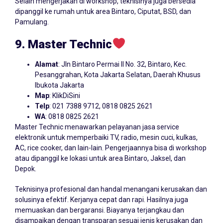
Selain mengerjakan di workshop, teknisinya juga bersedia
dipanggil ke rumah untuk area Bintaro, Ciputat, BSD, dan
Pamulang.
9. Master Technic
Alamat
: Jln Bintaro Permai II No. 32, Bintaro, Kec.
Pesanggrahan, Kota Jakarta Selatan, Daerah Khusus
Ibukota Jakarta
Map
:
KlikDiSini
Telp
: 021 7388 9712, 0818 0825 2621
WA
: 0818 0825 2621
Master Technic menawarkan pelayanan jasa service
elektronik untuk memperbaiki TV, radio, mesin cuci, kulkas,
AC, rice cooker, dan lain-lain. Pengerjaannya bisa di workshop
atau dipanggil ke lokasi untuk area Bintaro, Jaksel, dan
Depok.
Teknisinya profesional dan handal menangani kerusakan dan
solusinya efektif. Kerjanya cepat dan rapi. Hasilnya juga
memuaskan dan bergaransi. Biayanya terjangkau dan
disampaikan dengan transparan sesuai jenis kerusakan dan