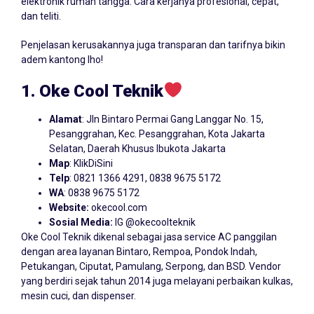
elektronik rumah tangga. Cara kerjanya profesional, cepat,
dan teliti.
Penjelasan kerusakannya juga transparan dan tarifnya bikin
adem kantong lho!
1. Oke Cool Teknik
Alamat
: Jln Bintaro Permai Gang Langgar No. 15,
Pesanggrahan, Kec. Pesanggrahan, Kota Jakarta
Selatan, Daerah Khusus Ibukota Jakarta
Map
:
KlikDiSini
Telp
: 0821 1366 4291, 0838 9675 5172
WA
: 0838 9675 5172
Website:
okecool.com
Sosial Media:
IG @okecoolteknik
Oke Cool Teknik dikenal sebagai jasa service AC panggilan
dengan area layanan Bintaro, Rempoa, Pondok Indah,
Petukangan, Ciputat, Pamulang, Serpong, dan BSD. Vendor
yang berdiri sejak tahun 2014 juga melayani perbaikan kulkas,
mesin cuci, dan dispenser.