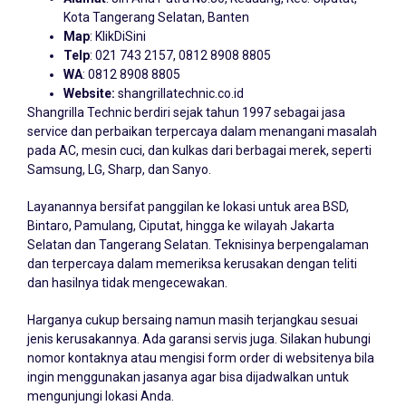
Kota Tangerang Selatan, Banten
Map
:
KlikDiSini
Telp
: 021 743 2157, 0812 8908 8805
WA
: 0812 8908 8805
Website:
shangrillatechnic.co.id
Shangrilla Technic berdiri sejak tahun 1997 sebagai jasa
service dan perbaikan terpercaya dalam menangani masalah
pada AC, mesin cuci, dan kulkas dari berbagai merek, seperti
Samsung, LG, Sharp, dan Sanyo.
Layanannya bersifat panggilan ke lokasi untuk area BSD,
Bintaro, Pamulang, Ciputat, hingga ke wilayah Jakarta
Selatan dan Tangerang Selatan. Teknisinya berpengalaman
dan terpercaya dalam memeriksa kerusakan dengan teliti
dan hasilnya tidak mengecewakan.
Harganya cukup bersaing namun masih terjangkau sesuai
jenis kerusakannya. Ada garansi servis juga. Silakan hubungi
nomor kontaknya atau mengisi form order di websitenya bila
ingin menggunakan jasanya agar bisa dijadwalkan untuk
mengunjungi lokasi Anda.