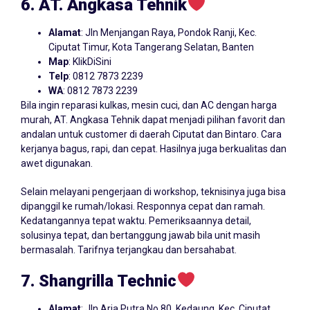
6. AT. Angkasa Tehnik
Alamat
: Jln Menjangan Raya, Pondok Ranji, Kec.
Ciputat Timur, Kota Tangerang Selatan, Banten
Map
:
KlikDiSini
Telp
: 0812 7873 2239
WA
: 0812 7873 2239
Bila ingin reparasi kulkas, mesin cuci, dan AC dengan harga
murah, AT. Angkasa Tehnik dapat menjadi pilihan favorit dan
andalan untuk customer di daerah Ciputat dan Bintaro. Cara
kerjanya bagus, rapi, dan cepat. Hasilnya juga berkualitas dan
awet digunakan.
Selain melayani pengerjaan di workshop, teknisinya juga bisa
dipanggil ke rumah/lokasi. Responnya cepat dan ramah.
Kedatangannya tepat waktu. Pemeriksaannya detail,
solusinya tepat, dan bertanggung jawab bila unit masih
bermasalah. Tarifnya terjangkau dan bersahabat.
7. Shangrilla Technic
Alamat
: Jln Aria Putra No.80, Kedaung, Kec. Ciputat,