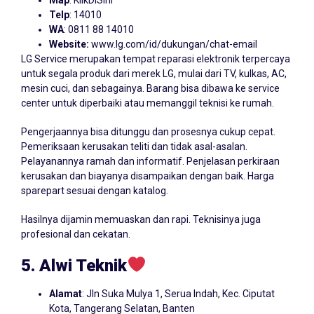
Map
:
KlikDiSini
Telp
: 14010
WA
: 0811 88 14010
Website:
www.lg.com/id/dukungan/chat-email
LG Service merupakan tempat reparasi elektronik terpercaya
untuk segala produk dari merek LG, mulai dari TV, kulkas, AC,
mesin cuci, dan sebagainya. Barang bisa dibawa ke service
center untuk diperbaiki atau memanggil teknisi ke rumah.
Pengerjaannya bisa ditunggu dan prosesnya cukup cepat.
Pemeriksaan kerusakan teliti dan tidak asal-asalan.
Pelayanannya ramah dan informatif. Penjelasan perkiraan
kerusakan dan biayanya disampaikan dengan baik. Harga
sparepart sesuai dengan katalog.
Hasilnya dijamin memuaskan dan rapi. Teknisinya juga
profesional dan cekatan.
5. Alwi Teknik
Alamat
: Jln Suka Mulya 1, Serua Indah, Kec. Ciputat
Kota, Tangerang Selatan, Banten