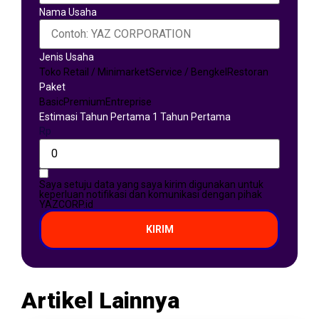
Nama Usaha
Jenis Usaha
Toko Retail / Minimarket
Service / Bengkel
Restoran
Paket
Basic
Premium
Entreprise
Estimasi Tahun Pertama 1 Tahun Pertama
Rp
Saya setuju data yang saya kirim digunakan untuk
keperluan notifikasi dan komunikasi dengan pihak
YAZCORP.id
KIRIM
Artikel Lainnya