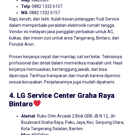
Map
:
KlikDiSini
Telp
: 0882 1332 6157
WA
: 0882 1332 6157
Rapi, bersih, dan teliti. Itulah kesan pelanggan Yudi Service
dalam memperbaiki peralatan elektronik rumah tangga.
Vendor ini melayani jasa panggilan perbaikan untuk AC,
kulkas, dan mesin cuci untuk area Tangerang, Bintaro, dan
Pondok Aren.
Proses kerjanya cepat dan mantap; sat set kelar. Teknisinya
profesional dan detail dalam memeriksa masalah unit. Hasil
kerjanya memuaskan, bertanggung jawab, dan bisa
dipercaya. Tarifnya transparan dan murah karena diperinci
sesuai kerusakan. Penjelasannya juga mudah dipahami.
4. LG Service Center Graha Raya
Bintaro
Alamat
: Ruko Orlin Arcade 2 Blok GRB JB N 12, Jln
Boulevard Graha Raya, Paku Jaya, Kec. Serpong Utara,
Kota Tangerang Selatan, Banten