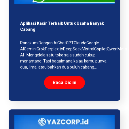
Aplikasi Kasir Terbaik Untuk Usaha Banyak
Cabang
Rangkum Dengan AiChatGPTClaudeGoogle
AIGeminiGrokPerplexityDeepSeekMistralCopilotQwenMeta
AI Mengelola satu toko saja sudah cukup
menantang. Tapi bagaimana kalau kamu punya
dua, lima, atau bahkan dua puluh cabang…
Baca Disini