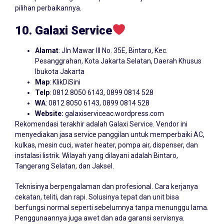
pilihan perbaikannya.
10. Galaxi Service
Alamat
: Jln Mawar III No. 35E, Bintaro, Kec.
Pesanggrahan, Kota Jakarta Selatan, Daerah Khusus
Ibukota Jakarta
Map
:
KlikDiSini
Telp
: 0812 8050 6143, 0899 0814 528
WA
: 0812 8050 6143, 0899 0814 528
Website:
galaxiserviceac.wordpress.com
Rekomendasi terakhir adalah Galaxi Service. Vendor ini
menyediakan jasa service panggilan untuk memperbaiki AC,
kulkas, mesin cuci, water heater, pompa air, dispenser, dan
instalasi listrik. Wilayah yang dilayani adalah Bintaro,
Tangerang Selatan, dan Jaksel.
Teknisinya berpengalaman dan profesional. Cara kerjanya
cekatan, teliti, dan rapi. Solusinya tepat dan unit bisa
berfungsi normal seperti sebelumnya tanpa menunggu lama.
Penggunaannya juga awet dan ada garansi servisnya.