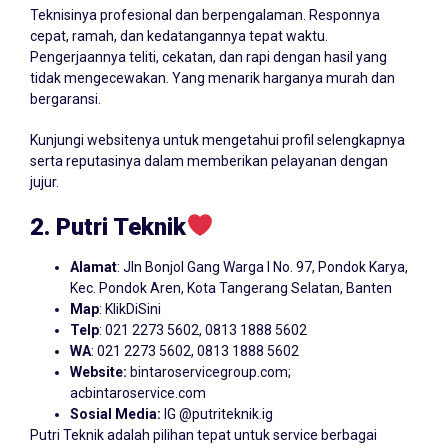
Teknisinya profesional dan berpengalaman. Responnya
cepat, ramah, dan kedatangannya tepat waktu.
Pengerjaannya teliti, cekatan, dan rapi dengan hasil yang
tidak mengecewakan. Yang menarik harganya murah dan
bergaransi.
Kunjungi websitenya untuk mengetahui profil selengkapnya
serta reputasinya dalam memberikan pelayanan dengan
jujur.
2. Putri Teknik
Alamat
: Jln Bonjol Gang Warga I No. 97, Pondok Karya,
Kec. Pondok Aren, Kota Tangerang Selatan, Banten
Map
:
KlikDiSini
Telp
: 021 2273 5602, 0813 1888 5602
WA
: 021 2273 5602, 0813 1888 5602
Website:
bintaroservicegroup.com;
acbintaroservice.com
Sosial Media:
IG @putriteknik.ig
Putri Teknik adalah pilihan tepat untuk service berbagai