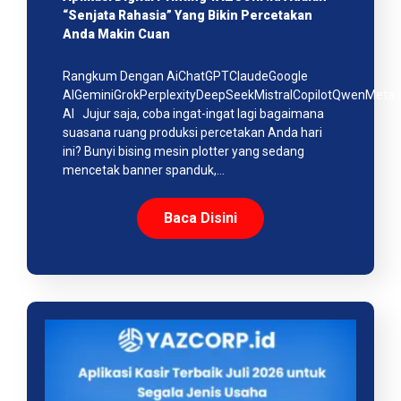
“Senjata Rahasia” Yang Bikin Percetakan
Anda Makin Cuan
Rangkum Dengan AiChatGPTClaudeGoogle
AIGeminiGrokPerplexityDeepSeekMistralCopilotQwenMeta
AI Jujur saja, coba ingat-ingat lagi bagaimana
suasana ruang produksi percetakan Anda hari
ini? Bunyi bising mesin plotter yang sedang
mencetak banner spanduk,…
Baca Disini