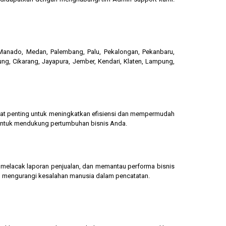
, Manado, Medan, Palembang, Palu, Pekalongan, Pekanbaru,
ung, Cikarang, Jayapura, Jember, Kendari, Klaten, Lampung,
gat penting untuk meningkatkan efisiensi dan mempermudah
 untuk mendukung pertumbuhan bisnis Anda.
g, melacak laporan penjualan, dan memantau performa bisnis
dan mengurangi kesalahan manusia dalam pencatatan.