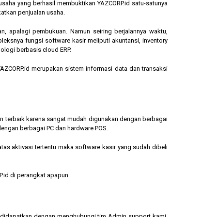
ngusaha yang berhasil membuktikan YAZCORP.id satu-satunya
katkan penjualan usaha.
an, apalagi pembukuan. Namun seiring berjalannya waktu,
eksnya fungsi software kasir meliputi akuntansi, inventory
ologi berbasis cloud ERP.
, YAZCORP.id merupakan sistem informasi data dan transaksi
lihan terbaik karena sangat mudah digunakan dengan berbagai
dengan berbagai PC dan hardware POS.
s aktivasi tertentu maka software kasir yang sudah dibeli
.id di perangkat apapun.
sa didapatkan dengan menghubungi tim Admin support kami.