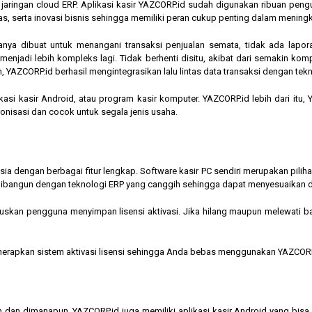
am jaringan cloud ERP. Aplikasi kasir YAZCORP.id sudah digunakan ribuan pe
as, serta inovasi bisnis sehingga memiliki peran cukup penting dalam mening
hanya dibuat untuk menangani transaksi penjualan semata, tidak ada lapor
jadi lebih kompleks lagi. Tidak berhenti disitu, akibat dari semakin kompl
 YAZCORP.id berhasil mengintegrasikan lalu lintas data transaksi dengan tekn
asi kasir Android, atau program kasir komputer. YAZCORP.id lebih dari itu
nkronisasi dan cocok untuk segala jenis usaha.
nesia dengan berbagai fitur lengkap. Software kasir PC sendiri merupakan pi
ibangun dengan teknologi ERP yang canggih sehingga dapat menyesuaikan 
kan pengguna menyimpan lisensi aktivasi. Jika hilang maupun melewati bata
menerapkan sistem aktivasi lisensi sehingga Anda bebas menggunakan YAZCORP
n dan dimanapun, YAZCORP.id juga memiliki aplikasi kasir Android yang bi