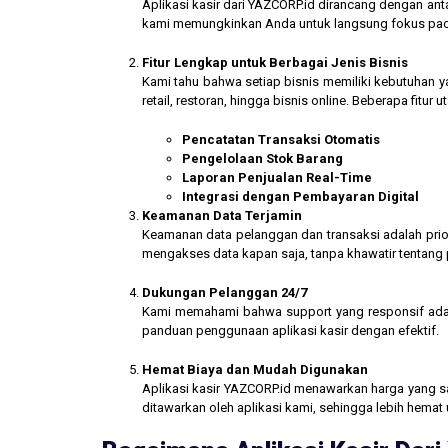
Aplikasi kasir dari YAZCORP.id dirancang dengan an
kami memungkinkan Anda untuk langsung fokus pada 
Fitur Lengkap untuk Berbagai Jenis Bisnis
Kami tahu bahwa setiap bisnis memiliki kebutuhan ya
retail, restoran, hingga bisnis online. Beberapa fitur
Pencatatan Transaksi Otomatis
Pengelolaan Stok Barang
Laporan Penjualan Real-Time
Integrasi dengan Pembayaran Digital
Keamanan Data Terjamin
Keamanan data pelanggan dan transaksi adalah prior
mengakses data kapan saja, tanpa khawatir tentang
Dukungan Pelanggan 24/7
Kami memahami bahwa support yang responsif ada
panduan penggunaan aplikasi kasir dengan efektif.
Hemat Biaya dan Mudah Digunakan
Aplikasi kasir YAZCORP.id menawarkan harga yang san
ditawarkan oleh aplikasi kami, sehingga lebih hemat 