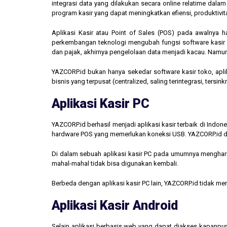
integrasi data yang dilakukan secara online relatime dal
program kasir yang dapat meningkatkan efiensi, produktivit
Aplikasi Kasir atau Point of Sales (POS) pada awalnya 
perkembangan teknologi mengubah fungsi software kasir men
dan pajak, akhirnya pengelolaan data menjadi kacau. Namun,
YAZCORP.id bukan hanya sekedar software kasir toko, aplik
bisnis yang terpusat (centralized, saling terintegrasi, tersi
Aplikasi Kasir PC
YAZCORP.id berhasil menjadi aplikasi kasir terbaik di Indo
hardware POS yang memerlukan koneksi USB. YAZCORP.id d
Di dalam sebuah aplikasi kasir PC pada umumnya mengharus
mahal-mahal tidak bisa digunakan kembali.
Berbeda dengan aplikasi kasir PC lain, YAZCORP.id tidak 
Aplikasi Kasir Android
Selain aplikasi berbasis web yang dapat diakses kapanpu