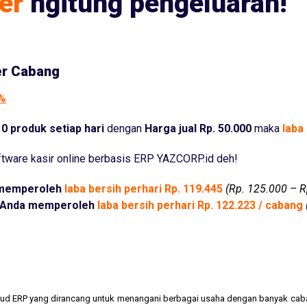
er
ngitung pengeluaran!
er Cabang
5%
0 produk setiap hari
dengan
Harga jual Rp. 50.000
maka
laba 
tware kasir online berbasis ERP YAZCORP.id deh!
memperoleh
laba bersih perhari Rp. 119.445
(Rp. 125.000 – R
Anda memperoleh
laba bersih perhari Rp. 122.223 / cabang
cloud ERP yang dirancang untuk menangani berbagai usaha dengan banyak cab