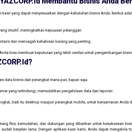
ri YAZCORP.id Membantu Bisnis Anda B
i kasir yang dapat menyesuaikan dengan kebutuhan bisnis Anda. Berikut ada
yang intuitif, meningkatkan kepuasan pelanggan.
ntaris dan mencegah kehabisan barang yang penting.
Anda bisa membuat keputusan yang lebih cerdas untuk pengembangan bisni
AZCORP.id?
s data bisnis dari perangkat mana pun, kapan saja.
rver yang terlindungi, memudahkan pengelolaan data dan laporan.
rangkat, baik itu desktop maupun perangkat mobile, untuk kenyamanan Anda d
 tentang fitur, kemudahan, dan dukungan yang diberikan untuk kesuksesan b
 sudah berjalan lama. Dengan aplikasi kasir kami, Anda dapat mengelola t