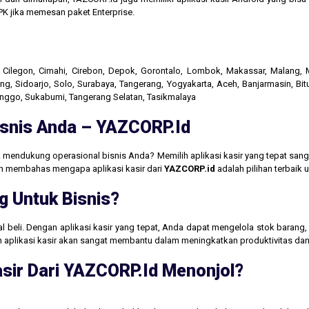
K jika memesan paket Enterprise.
r, Cilegon, Cimahi, Cirebon, Depok, Gorontalo, Lombok, Makassar, Malang
g, Sidoarjo, Solo, Surabaya, Tangerang, Yogyakarta, Aceh, Banjarmasin, Bit
linggo, Sukabumi, Tangerang Selatan, Tasikmalaya
Bisnis Anda – YAZCORP.id
 mendukung operasional bisnis Anda? Memilih aplikasi kasir yang tepat san
akan membahas mengapa aplikasi kasir dari
YAZCORP.id
adalah pilihan terbaik
g Untuk Bisnis?
jual beli. Dengan aplikasi kasir yang tepat, Anda dapat mengelola stok baran
aan aplikasi kasir akan sangat membantu dalam meningkatkan produktivitas 
sir Dari YAZCORP.id Menonjol?