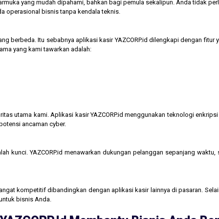
tarmuka yang mudah dipahami, bahkan bagi pemula sekalipun. Anda tidak perl
operasional bisnis tanpa kendala teknis.
ng berbeda. Itu sebabnya aplikasi kasir YAZCORP.id dilengkapi dengan fitur 
 utama yang kami tawarkan adalah:
itas utama kami. Aplikasi kasir YAZCORP.id menggunakan teknologi enkripsi 
 potensi ancaman cyber.
lah kunci. YAZCORP.id menawarkan dukungan pelanggan sepanjang waktu,
gat kompetitif dibandingkan dengan aplikasi kasir lainnya di pasaran. Selain
untuk bisnis Anda.