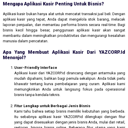
Mengapa Aplikasi Kasir Penting Untuk Bisnis?
Aplikasi kasir bukan hanya alat untuk mencatat transaksi jual beli. Dengan
aplikasi kasir yang tepat, Anda dapat mengelola stok barang, melacak
laporan penjualan, dan memantau performa bisnis secara real-time. Bagi
bisnis kecil hingga besar, penggunaan aplikasi kasir akan sangat
membantu dalam meningkatkan produktivitas dan mengurangi kesalahan
manusia dalam pencatatan.
Apa Yang Membuat Aplikasi Kasir Dari YAZCORP.id
Menonjol?
User-Friendly Interface
Aplikasi kasir dari YAZCORP.id dirancang dengan antarmuka yang
mudah dipahami, bahkan bagi pemula sekalipun. Anda tidak perlu
khawatir tentang kurva pembelajaran yang curam. Aplikasi kami
memungkinkan Anda untuk langsung fokus pada operasional
bisnis tanpa kendala teknis.
Fitur Lengkap untuk Berbagai Jenis Bisnis
Kami tahu bahwa setiap bisnis memiliki kebutuhan yang berbeda.
Itu sebabnya aplikasi kasir YAZCORP.id dilengkapi dengan fitur
yang dapat disesuaikan dengan jenis bisnis Anda, mulai dari retail,
restoran, hingga bisnis online. Beberapa fitur utama yang kami