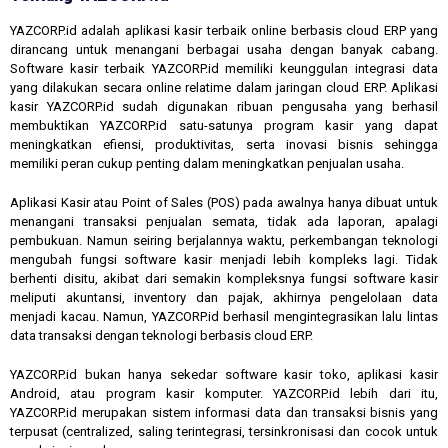
YAZCORP.id adalah aplikasi kasir terbaik online berbasis cloud ERP yang
dirancang untuk menangani berbagai usaha dengan banyak cabang.
Software kasir terbaik YAZCORP.id memiliki keunggulan integrasi data
yang dilakukan secara online relatime dalam jaringan cloud ERP. Aplikasi
kasir YAZCORP.id sudah digunakan ribuan pengusaha yang berhasil
membuktikan YAZCORP.id satu-satunya program kasir yang dapat
meningkatkan efiensi, produktivitas, serta inovasi bisnis sehingga
memiliki peran cukup penting dalam meningkatkan penjualan usaha.
Aplikasi Kasir atau Point of Sales (POS) pada awalnya hanya dibuat untuk
menangani transaksi penjualan semata, tidak ada laporan, apalagi
pembukuan. Namun seiring berjalannya waktu, perkembangan teknologi
mengubah fungsi software kasir menjadi lebih kompleks lagi. Tidak
berhenti disitu, akibat dari semakin kompleksnya fungsi software kasir
meliputi akuntansi, inventory dan pajak, akhirnya pengelolaan data
menjadi kacau. Namun, YAZCORP.id berhasil mengintegrasikan lalu lintas
data transaksi dengan teknologi berbasis cloud ERP.
YAZCORP.id bukan hanya sekedar software kasir toko, aplikasi kasir
Android, atau program kasir komputer. YAZCORP.id lebih dari itu,
YAZCORP.id merupakan sistem informasi data dan transaksi bisnis yang
terpusat (centralized, saling terintegrasi, tersinkronisasi dan cocok untuk