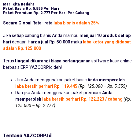
Mari Kita Bedah!
Paket Basic
Rp. 5.555 Per Hari
Paket Premium
Rp. 2.777 Per Hari Per Cabang
Secara Global Rata- rata
laba bisnis adalah 25%
Jika setiap cabang bisnis Anda mampu
menjual 10 produk setiap
hari
dengan
Harga jual Rp. 50.000
maka
laba kotor yang didapat
adalah Rp. 125.000
Terus
tinggal dikurangi biaya berlangganan
software kasir online
berbasis ERP YAZCORP.id deh!
Jika Anda menggunakan paket basic
Anda memperoleh
laba bersih perhari Rp. 119.445
(Rp. 125.000 – Rp. 5.555)
Dan jika Anda menggunakan paket premium
Anda
memperoleh
laba bersih perhari Rp. 122.223 / cabang
(Rp.
125.000 – Rp. 2.777)
Tentang YAZCORP.id