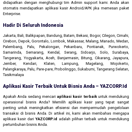
didapatkan dengan menghubungi tim Admin support kami. Anda akan
otomatis mendapatkan aplikasi kasir Android/APK jika memesan paket
Enterprise.
Hadir Di Seluruh Indonesia
Jakarta, Bali, Balikpapan, Bandung, Batam, Bekasi, Bogor, Cilegon, Cimahi,
Cirebon, Depok, Gorontalo, Lombok, Makassar, Malang, Manado, Medan,
Palembang, Palu, Pekalongan, Pekanbaru, Pontianak, Purwokerto,
Samarinda, Semarang, Kendal, Serang, Sidoarjo, Solo, Surabaya,
Tangerang, Yogyakarta, Aceh, Banjarmasin, Bitung, Cikarang, Jayapura,
Jember, Kendari, Klaten, Lampung, Magelang, Mojokerto,
Palangkaraya, Palu, Pare-pare, Probolinggo, Sukabumi, Tangerang Selatan,
Tasikmalaya
Aplikasi Kasir Terbaik Untuk Bisnis Anda – YAZCORP.id
Apakah Anda sedang mencari
aplikasi kasir terbaik
untuk mendukung
operasional bisnis Anda? Memilih aplikasi kasir yang tepat sangat
penting untuk meningkatkan efisiensi dan mempermudah pengelolaan
transaksi di bisnis Anda. Di artikel ini, kami akan membahas mengapa
aplikasi kasir dari
YAZCORP.id
adalah pilihan terbaik untuk mendukung
pertumbuhan bisnis Anda.