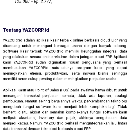
125.000 – Rp. 2.777)
Tentang YAZCORP.id
YAZCORP.id adalah aplikasi kasir terbaik online berbasis cloud ERP yang
dirancang untuk menangani berbagai usaha dengan banyak cabang.
Software kasir terbaik YAZCORP.id memiliki keunggulan integrasi data
yang dilakukan secara online relatime dalam jaringan cloud ERP. Aplikasi
kasir YAZCORP.id sudah digunakan ribuan pengusaha yang berhasil
membuktikan YAZCORP.id satu-satunya program kasir yang dapat
meningkatkan efiensi, produktivitas, serta inovasi bisnis sehingga
memiliki peran cukup penting dalam meningkatkan penjualan usaha.
Aplikasi Kasir atau Point of Sales (POS) pada awalnya hanya dibuat untuk
menangani transaksi penjualan semata, tidak ada laporan, apalagi
pembukuan. Namun seiring berjalannya waktu, perkembangan teknologi
mengubah fungsi software kasir menjadi lebih kompleks lagi. Tidak
berhenti disitu, akibat dari semakin kompleksnya fungsi software kasir
meliputi akuntansi, inventory dan pajak, akhirnya pengelolaan data
menjadi kacau. Namun, YAZCORP.id berhasil mengintegrasikan lalu lintas
data transaksi dengan teknologi berbasis cloud ERP.