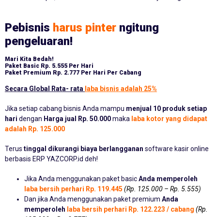
Pebisnis
harus pinter
ngitung
pengeluaran!
Mari Kita Bedah!
Paket Basic
Rp. 5.555 Per Hari
Paket Premium
Rp. 2.777 Per Hari Per Cabang
Secara Global Rata- rata
laba bisnis adalah 25%
Jika setiap cabang bisnis Anda mampu
menjual 10 produk setiap
hari
dengan
Harga jual Rp. 50.000
maka
laba kotor yang didapat
adalah Rp. 125.000
Terus
tinggal dikurangi biaya berlangganan
software kasir online
berbasis ERP YAZCORP.id deh!
Jika Anda menggunakan paket basic
Anda memperoleh
laba bersih perhari Rp. 119.445
(Rp. 125.000 – Rp. 5.555)
Dan jika Anda menggunakan paket premium
Anda
memperoleh
laba bersih perhari Rp. 122.223 / cabang
(Rp.