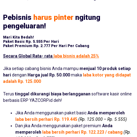
Pebisnis
harus pinter
ngitung
pengeluaran!
Mari Kita Bedah!
Paket Basic
Rp. 5.555 Per Hari
Paket Premium
Rp. 2.777 Per Hari Per Cabang
Secara Global Rata- rata
laba bisnis adalah 25%
Jika setiap cabang bisnis Anda mampu
menjual 10 produk setiap
hari
dengan
Harga jual Rp. 50.000
maka
laba kotor yang didapat
adalah Rp. 125.000
Terus
tinggal dikurangi biaya berlangganan
software kasir online
berbasis ERP YAZCORP.id deh!
Jika Anda menggunakan paket basic
Anda memperoleh
laba bersih perhari Rp. 119.445
(Rp. 125.000 – Rp. 5.555)
Dan jika Anda menggunakan paket premium
Anda
memperoleh
laba bersih perhari Rp. 122.223 / cabang
(Rp.