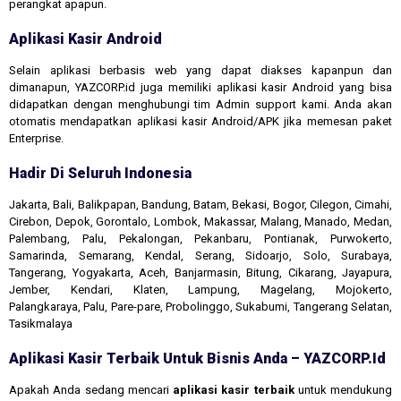
perangkat apapun.
Aplikasi Kasir Android
Selain aplikasi berbasis web yang dapat diakses kapanpun dan
dimanapun, YAZCORP.id juga memiliki aplikasi kasir Android yang bisa
didapatkan dengan menghubungi tim Admin support kami. Anda akan
otomatis mendapatkan aplikasi kasir Android/APK jika memesan paket
Enterprise.
Hadir Di Seluruh Indonesia
Jakarta, Bali, Balikpapan, Bandung, Batam, Bekasi, Bogor, Cilegon, Cimahi,
Cirebon, Depok, Gorontalo, Lombok, Makassar, Malang, Manado, Medan,
Palembang, Palu, Pekalongan, Pekanbaru, Pontianak, Purwokerto,
Samarinda, Semarang, Kendal, Serang, Sidoarjo, Solo, Surabaya,
Tangerang, Yogyakarta, Aceh, Banjarmasin, Bitung, Cikarang, Jayapura,
Jember, Kendari, Klaten, Lampung, Magelang, Mojokerto,
Palangkaraya, Palu, Pare-pare, Probolinggo, Sukabumi, Tangerang Selatan,
Tasikmalaya
Aplikasi Kasir Terbaik Untuk Bisnis Anda – YAZCORP.id
Apakah Anda sedang mencari
aplikasi kasir terbaik
untuk mendukung