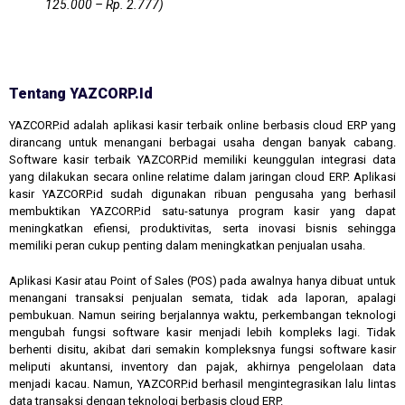
125.000 – Rp. 2.777)
Tentang YAZCORP.id
YAZCORP.id adalah aplikasi kasir terbaik online berbasis cloud ERP yang
dirancang untuk menangani berbagai usaha dengan banyak cabang.
Software kasir terbaik YAZCORP.id memiliki keunggulan integrasi data
yang dilakukan secara online relatime dalam jaringan cloud ERP. Aplikasi
kasir YAZCORP.id sudah digunakan ribuan pengusaha yang berhasil
membuktikan YAZCORP.id satu-satunya program kasir yang dapat
meningkatkan efiensi, produktivitas, serta inovasi bisnis sehingga
memiliki peran cukup penting dalam meningkatkan penjualan usaha.
Aplikasi Kasir atau Point of Sales (POS) pada awalnya hanya dibuat untuk
menangani transaksi penjualan semata, tidak ada laporan, apalagi
pembukuan. Namun seiring berjalannya waktu, perkembangan teknologi
mengubah fungsi software kasir menjadi lebih kompleks lagi. Tidak
berhenti disitu, akibat dari semakin kompleksnya fungsi software kasir
meliputi akuntansi, inventory dan pajak, akhirnya pengelolaan data
menjadi kacau. Namun, YAZCORP.id berhasil mengintegrasikan lalu lintas
data transaksi dengan teknologi berbasis cloud ERP.