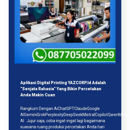
Aplikasi Digital Printing YAZCORP.id Adalah
“Senjata Rahasia” Yang Bikin Percetakan
Anda Makin Cuan
Rangkum Dengan AiChatGPTClaudeGoogle
AIGeminiGrokPerplexityDeepSeekMistralCopilotQwenMeta
AI Jujur saja, coba ingat-ingat lagi bagaimana
suasana ruang produksi percetakan Anda hari