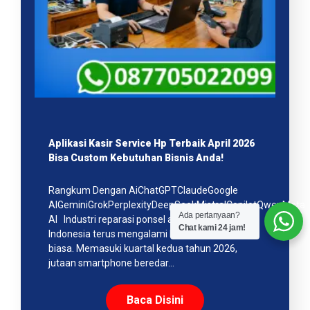
Aplikasi Kasir Service Hp Terbaik April 2026
Bisa Custom Kebutuhan Bisnis Anda!
Rangkum Dengan AiChatGPTClaudeGoogle
AIGeminiGrokPerplexityDeepSeekMistralCopilotQwenMeta
Ada pertanyaan?
AI Industri reparasi ponsel atau service HP di
Chat kami 24 jam!
Indonesia terus mengalami lonjakan yang luar
biasa. Memasuki kuartal kedua tahun 2026,
jutaan smartphone beredar…
Baca Disini