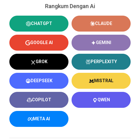
Rangkum Dengan Ai
CHATGPT
CLAUDE
GOOGLE AI
GEMINI
GROK
PERPLEXITY
DEEPSEEK
MISTRAL
COPILOT
QWEN
META AI