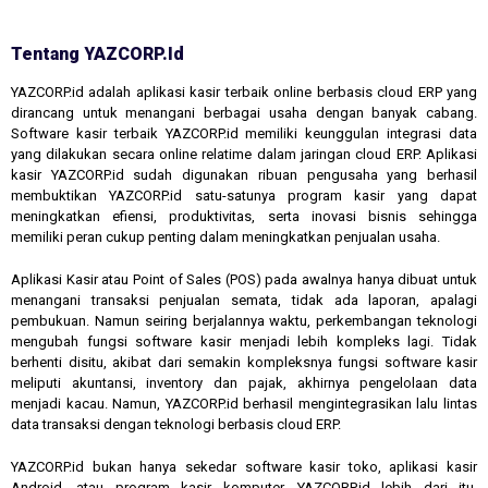
Tentang YAZCORP.id
YAZCORP.id adalah aplikasi kasir terbaik online berbasis cloud ERP yang
dirancang untuk menangani berbagai usaha dengan banyak cabang.
Software kasir terbaik YAZCORP.id memiliki keunggulan integrasi data
yang dilakukan secara online relatime dalam jaringan cloud ERP. Aplikasi
kasir YAZCORP.id sudah digunakan ribuan pengusaha yang berhasil
membuktikan YAZCORP.id satu-satunya program kasir yang dapat
meningkatkan efiensi, produktivitas, serta inovasi bisnis sehingga
memiliki peran cukup penting dalam meningkatkan penjualan usaha.
Aplikasi Kasir atau Point of Sales (POS) pada awalnya hanya dibuat untuk
menangani transaksi penjualan semata, tidak ada laporan, apalagi
pembukuan. Namun seiring berjalannya waktu, perkembangan teknologi
mengubah fungsi software kasir menjadi lebih kompleks lagi. Tidak
berhenti disitu, akibat dari semakin kompleksnya fungsi software kasir
meliputi akuntansi, inventory dan pajak, akhirnya pengelolaan data
menjadi kacau. Namun, YAZCORP.id berhasil mengintegrasikan lalu lintas
data transaksi dengan teknologi berbasis cloud ERP.
YAZCORP.id bukan hanya sekedar software kasir toko, aplikasi kasir
Android, atau program kasir komputer. YAZCORP.id lebih dari itu,