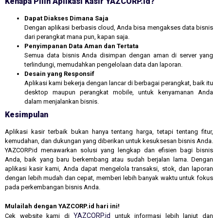
Kenapa Pilih Aplikasi Kasir YAZCORP.id?
Dapat Diakses Dimana Saja
Dengan aplikasi berbasis cloud, Anda bisa mengakses data bisnis
dari perangkat mana pun, kapan saja.
Penyimpanan Data Aman dan Tertata
Semua data bisnis Anda disimpan dengan aman di server yang
terlindungi, memudahkan pengelolaan data dan laporan.
Desain yang Responsif
Aplikasi kami bekerja dengan lancar di berbagai perangkat, baik itu
desktop maupun perangkat mobile, untuk kenyamanan Anda
dalam menjalankan bisnis.
Kesimpulan
Aplikasi kasir terbaik bukan hanya tentang harga, tetapi tentang fitur,
kemudahan, dan dukungan yang diberikan untuk kesuksesan bisnis Anda.
YAZCORP.id menawarkan solusi yang lengkap dan efisien bagi bisnis
Anda, baik yang baru berkembang atau sudah berjalan lama. Dengan
aplikasi kasir kami, Anda dapat mengelola transaksi, stok, dan laporan
dengan lebih mudah dan cepat, memberi lebih banyak waktu untuk fokus
pada perkembangan bisnis Anda.
Mulailah dengan YAZCORP.id hari ini!
YAZCORP.id
Cek website kami di
untuk informasi lebih lanjut dan