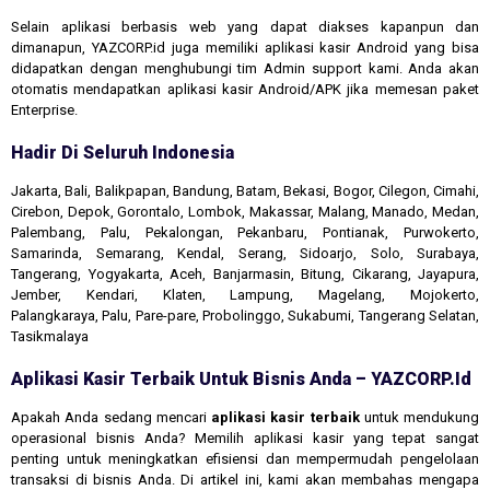
Selain aplikasi berbasis web yang dapat diakses kapanpun dan
dimanapun, YAZCORP.id juga memiliki aplikasi kasir Android yang bisa
didapatkan dengan menghubungi tim Admin support kami. Anda akan
otomatis mendapatkan aplikasi kasir Android/APK jika memesan paket
Enterprise.
Hadir Di Seluruh Indonesia
Jakarta, Bali, Balikpapan, Bandung, Batam, Bekasi, Bogor, Cilegon, Cimahi,
Cirebon, Depok, Gorontalo, Lombok, Makassar, Malang, Manado, Medan,
Palembang, Palu, Pekalongan, Pekanbaru, Pontianak, Purwokerto,
Samarinda, Semarang, Kendal, Serang, Sidoarjo, Solo, Surabaya,
Tangerang, Yogyakarta, Aceh, Banjarmasin, Bitung, Cikarang, Jayapura,
Jember, Kendari, Klaten, Lampung, Magelang, Mojokerto,
Palangkaraya, Palu, Pare-pare, Probolinggo, Sukabumi, Tangerang Selatan,
Tasikmalaya
Aplikasi Kasir Terbaik Untuk Bisnis Anda – YAZCORP.id
Apakah Anda sedang mencari
aplikasi kasir terbaik
untuk mendukung
operasional bisnis Anda? Memilih aplikasi kasir yang tepat sangat
penting untuk meningkatkan efisiensi dan mempermudah pengelolaan
transaksi di bisnis Anda. Di artikel ini, kami akan membahas mengapa