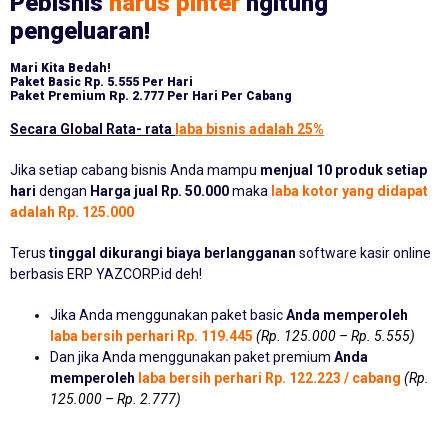
Pebisnis
harus pinter
ngitung
pengeluaran!
Mari Kita Bedah!
Paket Basic
Rp. 5.555 Per Hari
Paket Premium
Rp. 2.777 Per Hari Per Cabang
Secara Global Rata- rata
laba bisnis adalah 25%
Jika setiap cabang bisnis Anda mampu
menjual 10 produk setiap
hari
dengan
Harga jual Rp. 50.000
maka
laba kotor yang didapat
adalah Rp. 125.000
Terus
tinggal dikurangi biaya berlangganan
software kasir online
berbasis ERP YAZCORP.id deh!
Jika Anda menggunakan paket basic
Anda memperoleh
laba bersih perhari Rp. 119.445
(Rp. 125.000 – Rp. 5.555)
Dan jika Anda menggunakan paket premium
Anda
memperoleh
laba bersih perhari Rp. 122.223 / cabang
(Rp.
125.000 – Rp. 2.777)