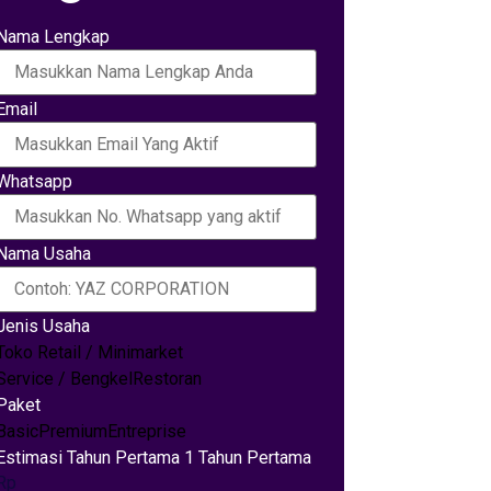
Nama Lengkap
Email
Whatsapp
Nama Usaha
Jenis Usaha
Toko Retail / Minimarket
Service / Bengkel
Restoran
Paket
Basic
Premium
Entreprise
Estimasi Tahun Pertama 1 Tahun Pertama
Rp