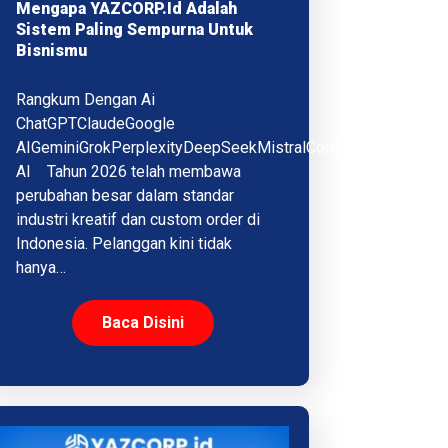
Mengapa YAZCORP.id Adalah
Sistem Paling Sempurna Untuk
Bisnismu
Rangkum Dengan Ai
ChatGPTClaudeGoogle
AIGeminiGrokPerplexityDeepSeekMistralCopilotQwenMeta
AI Tahun 2026 telah membawa
perubahan besar dalam standar
industri kreatif dan custom order di
Indonesia. Pelanggan kini tidak
hanya…
Baca Disini