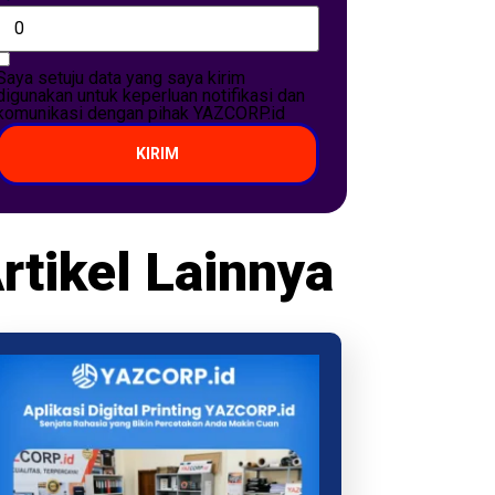
Saya setuju data yang saya kirim
digunakan untuk keperluan notifikasi dan
komunikasi dengan pihak YAZCORP.id
KIRIM
rtikel Lainnya