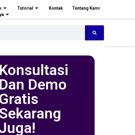
k
Tutorial
Kontak
Tentang Kami
ya
Konsultasi
Dan Demo
Gratis
Sekarang
Juga!