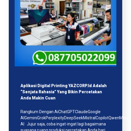
Aplikasi Digital Printing YAZCORP.id Adalah
“Senjata Rahasia” Yang Bikin Percetakan
Anda Makin Cuan
Rangkum Dengan AiChatGPTClaudeGoogle
AIGeminiGrokPerplexityDeepSeekMistralCopilotQwenMeta
AI Jujur saja, coba ingat-ingat lagi bagaimana
suasana ruang produksi percetakan Anda hari