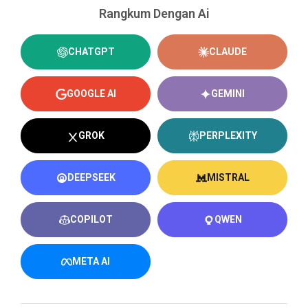
Rangkum Dengan Ai
CHATGPT
CLAUDE
GOOGLE AI
GEMINI
GROK
PERPLEXITY
DEEPSEEK
MISTRAL
COPILOT
QWEN
META AI