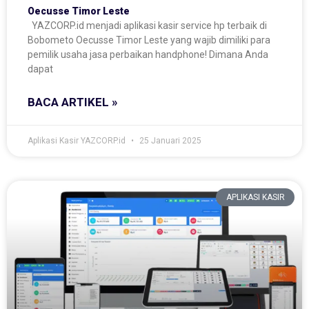
Oecusse Timor Leste
YAZCORP.id menjadi aplikasi kasir service hp terbaik di
Bobometo Oecusse Timor Leste yang wajib dimiliki para
pemilik usaha jasa perbaikan handphone! Dimana Anda
dapat
BACA ARTIKEL »
Aplikasi Kasir YAZCORP.id
25 Januari 2025
APLIKASI KASIR