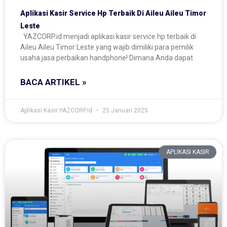
Aplikasi Kasir Service Hp Terbaik Di Aileu Aileu Timor
Leste
YAZCORP.id menjadi aplikasi kasir service hp terbaik di
Aileu Aileu Timor Leste yang wajib dimiliki para pemilik
usaha jasa perbaikan handphone! Dimana Anda dapat
BACA ARTIKEL »
Aplikasi Kasir YAZCORP.id
25 Januari 2025
APLIKASI KASIR