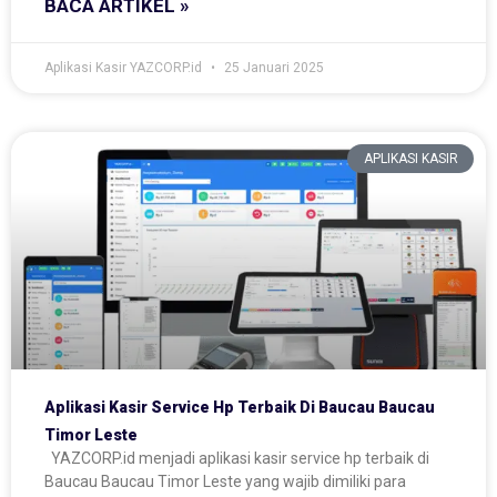
BACA ARTIKEL »
Aplikasi Kasir YAZCORP.id
25 Januari 2025
APLIKASI KASIR
Aplikasi Kasir Service Hp Terbaik Di Baucau Baucau
Timor Leste
YAZCORP.id menjadi aplikasi kasir service hp terbaik di
Baucau Baucau Timor Leste yang wajib dimiliki para