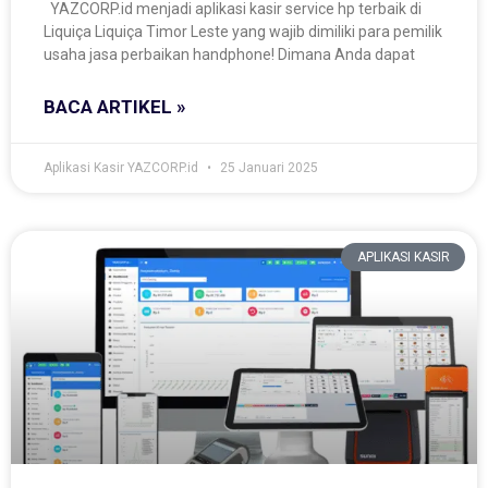
YAZCORP.id menjadi aplikasi kasir service hp terbaik di
Liquiça Liquiça Timor Leste yang wajib dimiliki para pemilik
usaha jasa perbaikan handphone! Dimana Anda dapat
BACA ARTIKEL »
Aplikasi Kasir YAZCORP.id
25 Januari 2025
APLIKASI KASIR