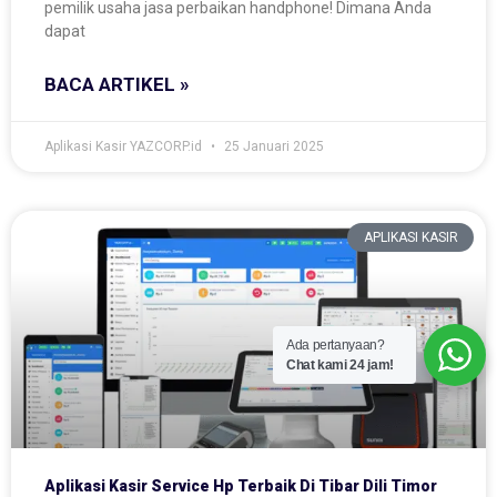
pemilik usaha jasa perbaikan handphone! Dimana Anda
dapat
BACA ARTIKEL »
Aplikasi Kasir YAZCORP.id
25 Januari 2025
APLIKASI KASIR
Ada pertanyaan?
Chat kami 24 jam!
Aplikasi Kasir Service Hp Terbaik Di Tibar Dili Timor