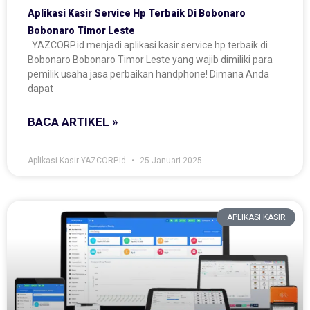
Aplikasi Kasir Service Hp Terbaik Di Bobonaro
Bobonaro Timor Leste
YAZCORP.id menjadi aplikasi kasir service hp terbaik di
Bobonaro Bobonaro Timor Leste yang wajib dimiliki para
pemilik usaha jasa perbaikan handphone! Dimana Anda
dapat
BACA ARTIKEL »
Aplikasi Kasir YAZCORP.id
25 Januari 2025
APLIKASI KASIR