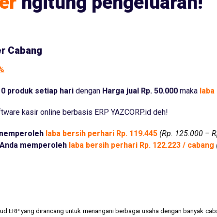
er
ngitung pengeluaran!
er Cabang
5%
0 produk setiap hari
dengan
Harga jual Rp. 50.000
maka
laba 
tware kasir online berbasis ERP YAZCORP.id deh!
memperoleh
laba bersih perhari Rp. 119.445
(Rp. 125.000 – R
Anda memperoleh
laba bersih perhari Rp. 122.223 / cabang
cloud ERP yang dirancang untuk menangani berbagai usaha dengan banyak cab