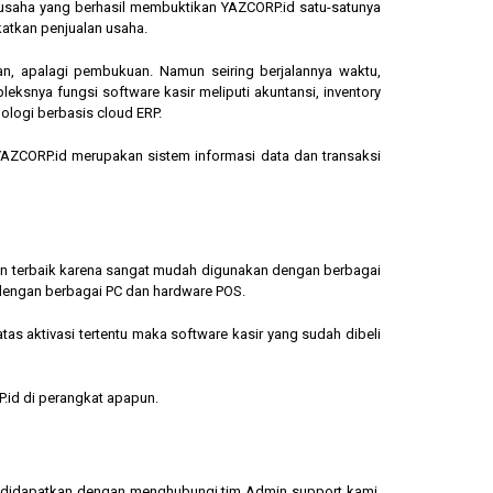
ngusaha yang berhasil membuktikan YAZCORP.id satu-satunya
katkan penjualan usaha.
an, apalagi pembukuan. Namun seiring berjalannya waktu,
eksnya fungsi software kasir meliputi akuntansi, inventory
ologi berbasis cloud ERP.
, YAZCORP.id merupakan sistem informasi data dan transaksi
lihan terbaik karena sangat mudah digunakan dengan berbagai
dengan berbagai PC dan hardware POS.
s aktivasi tertentu maka software kasir yang sudah dibeli
.id di perangkat apapun.
sa didapatkan dengan menghubungi tim Admin support kami.