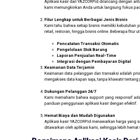
Aplikasi kasir dari YAZCORP.id dirancang dengan an
kami memungkinkan Anda untuk langsung fokus pada 
Fitur Lengkap untuk Berbagai Jenis Bisnis
Kami tahu bahwa setiap bisnis memiliki kebutuhan ya
retail, restoran, hingga bisnis online. Beberapa fitur
Pencatatan Transaksi Otomatis
Pengelolaan Stok Barang
Laporan Penjualan Real-Time
Integrasi dengan Pembayaran Digital
Keamanan Data Terjamin
Keamanan data pelanggan dan transaksi adalah prior
mengakses data kapan saja, tanpa khawatir tentang
Dukungan Pelanggan 24/7
Kami memahami bahwa support yang responsif ada
panduan penggunaan aplikasi kasir dengan efektif.
Hemat Biaya dan Mudah Digunakan
Aplikasi kasir YAZCORP.id menawarkan harga yang san
ditawarkan oleh aplikasi kami, sehingga lebih hemat 