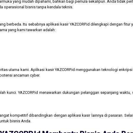
tarmuka yang mudah dipahami, bahkan bagi pemula sekalipun. Anda tidak perl
operasional bisnis tanpa kendala teknis.
ng berbeda. Itu sebabnya aplikasi kasir YAZCORP.id dilengkapi dengan fitur 
 utama yang kami tawarkan adalah:
itas utama kami. Aplikasi kasir YAZCORP.id menggunakan teknologi enkripsi 
 potensi ancaman cyber.
lah kunci. YAZCORP.id menawarkan dukungan pelanggan sepanjang waktu,
gat kompetitif dibandingkan dengan aplikasi kasir lainnya di pasaran. Selain
untuk bisnis Anda.