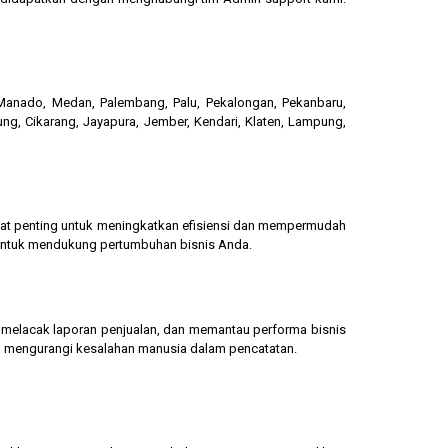
, Manado, Medan, Palembang, Palu, Pekalongan, Pekanbaru,
ung, Cikarang, Jayapura, Jember, Kendari, Klaten, Lampung,
gat penting untuk meningkatkan efisiensi dan mempermudah
 untuk mendukung pertumbuhan bisnis Anda.
g, melacak laporan penjualan, dan memantau performa bisnis
dan mengurangi kesalahan manusia dalam pencatatan.