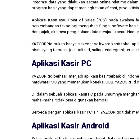
integrasi data yang dilakukan secara online relatime dal
program kasir yang dapat meningkatkan efiensi, produktivit
Aplikasi Kasir atau Point of Sales (POS) pada awalnya 
perkembangan teknologi mengubah fungsi software kasir men
dan pajak, akhirnya pengelolaan data menjadi kacau. Namun,
YAZCORP.id bukan hanya sekedar software kasir toko, aplik
bisnis yang terpusat (centralized, saling terintegrasi, tersi
Aplikasi Kasir PC
YAZCORP.id berhasil menjadi aplikasi kasir terbaik di Indo
hardware POS yang memerlukan koneksi USB. YAZCORP.id d
Di dalam sebuah aplikasi kasir PC pada umumnya mengharus
mahal-mahal tidak bisa digunakan kembali.
Berbeda dengan aplikasi kasir PC lain, YAZCORP.id tidak 
Aplikasi Kasir Android
Selain aplikasi berbasis web yang dapat diakses kapanpu