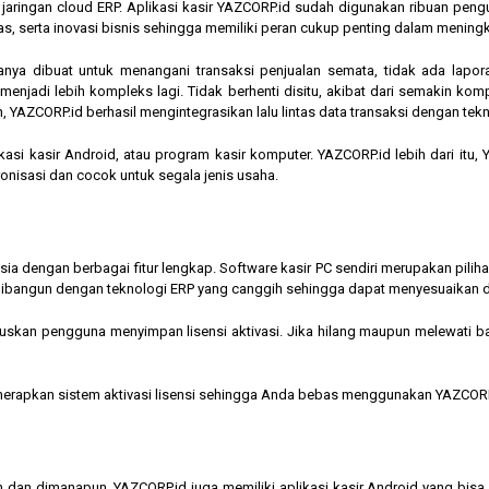
am jaringan cloud ERP. Aplikasi kasir YAZCORP.id sudah digunakan ribuan pe
as, serta inovasi bisnis sehingga memiliki peran cukup penting dalam mening
hanya dibuat untuk menangani transaksi penjualan semata, tidak ada lapor
jadi lebih kompleks lagi. Tidak berhenti disitu, akibat dari semakin kompl
 YAZCORP.id berhasil mengintegrasikan lalu lintas data transaksi dengan tekn
asi kasir Android, atau program kasir komputer. YAZCORP.id lebih dari itu
nkronisasi dan cocok untuk segala jenis usaha.
nesia dengan berbagai fitur lengkap. Software kasir PC sendiri merupakan pi
ibangun dengan teknologi ERP yang canggih sehingga dapat menyesuaikan 
kan pengguna menyimpan lisensi aktivasi. Jika hilang maupun melewati bata
menerapkan sistem aktivasi lisensi sehingga Anda bebas menggunakan YAZCORP
n dan dimanapun, YAZCORP.id juga memiliki aplikasi kasir Android yang bi