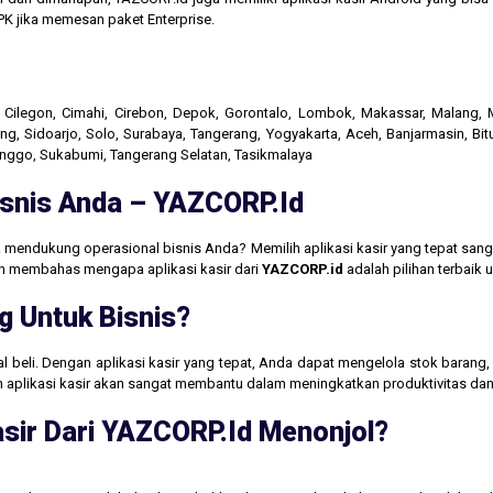
K jika memesan paket Enterprise.
r, Cilegon, Cimahi, Cirebon, Depok, Gorontalo, Lombok, Makassar, Malang
g, Sidoarjo, Solo, Surabaya, Tangerang, Yogyakarta, Aceh, Banjarmasin, Bit
linggo, Sukabumi, Tangerang Selatan, Tasikmalaya
Bisnis Anda – YAZCORP.id
 mendukung operasional bisnis Anda? Memilih aplikasi kasir yang tepat san
akan membahas mengapa aplikasi kasir dari
YAZCORP.id
adalah pilihan terbaik
g Untuk Bisnis?
jual beli. Dengan aplikasi kasir yang tepat, Anda dapat mengelola stok baran
aan aplikasi kasir akan sangat membantu dalam meningkatkan produktivitas 
sir Dari YAZCORP.id Menonjol?