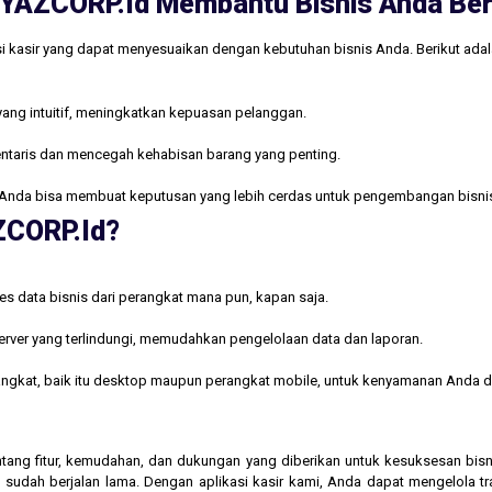
ri YAZCORP.id Membantu Bisnis Anda B
i kasir yang dapat menyesuaikan dengan kebutuhan bisnis Anda. Berikut ada
yang intuitif, meningkatkan kepuasan pelanggan.
ntaris dan mencegah kehabisan barang yang penting.
Anda bisa membuat keputusan yang lebih cerdas untuk pengembangan bisni
AZCORP.id?
s data bisnis dari perangkat mana pun, kapan saja.
rver yang terlindungi, memudahkan pengelolaan data dan laporan.
rangkat, baik itu desktop maupun perangkat mobile, untuk kenyamanan Anda d
 tentang fitur, kemudahan, dan dukungan yang diberikan untuk kesuksesan b
 sudah berjalan lama. Dengan aplikasi kasir kami, Anda dapat mengelola t