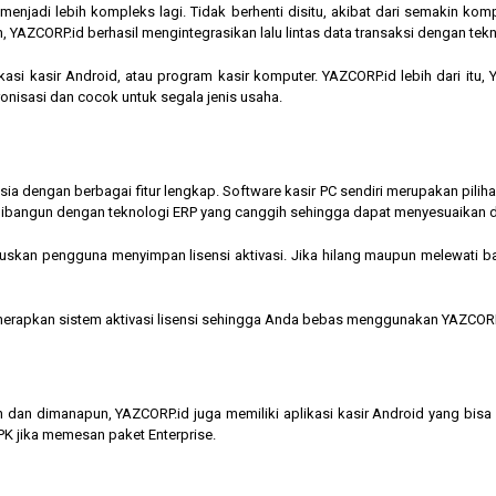
jadi lebih kompleks lagi. Tidak berhenti disitu, akibat dari semakin kompl
 YAZCORP.id berhasil mengintegrasikan lalu lintas data transaksi dengan tekn
asi kasir Android, atau program kasir komputer. YAZCORP.id lebih dari itu
nkronisasi dan cocok untuk segala jenis usaha.
nesia dengan berbagai fitur lengkap. Software kasir PC sendiri merupakan pi
ibangun dengan teknologi ERP yang canggih sehingga dapat menyesuaikan 
kan pengguna menyimpan lisensi aktivasi. Jika hilang maupun melewati bata
menerapkan sistem aktivasi lisensi sehingga Anda bebas menggunakan YAZCORP
n dan dimanapun, YAZCORP.id juga memiliki aplikasi kasir Android yang bi
K jika memesan paket Enterprise.