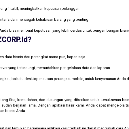
yang intuitif, meningkatkan kepuasan pelanggan.
ntaris dan mencegah kehabisan barang yang penting.
Anda bisa membuat keputusan yang lebih cerdas untuk pengembangan bisni
AZCORP.id?
s data bisnis dari perangkat mana pun, kapan saja.
rver yang terlindungi, memudahkan pengelolaan data dan laporan.
rangkat, baik itu desktop maupun perangkat mobile, untuk kenyamanan Anda d
 tentang fitur, kemudahan, dan dukungan yang diberikan untuk kesuksesan b
 sudah berjalan lama. Dengan aplikasi kasir kami, Anda dapat mengelola t
an bisnis Anda.
njut dan temukan bagaimana aplikasi kasir terbaik ini dapat mengubah cara A