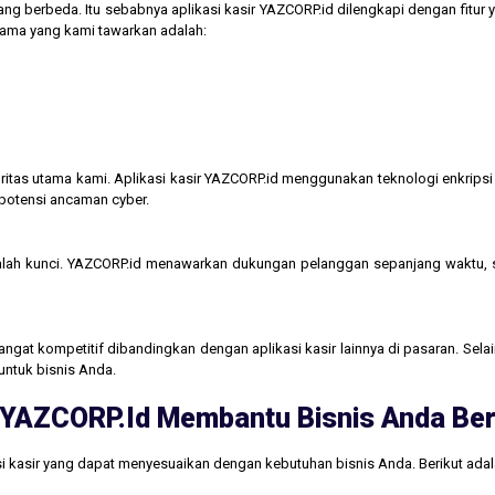
ng berbeda. Itu sebabnya aplikasi kasir YAZCORP.id dilengkapi dengan fitur 
 utama yang kami tawarkan adalah:
itas utama kami. Aplikasi kasir YAZCORP.id menggunakan teknologi enkripsi 
 potensi ancaman cyber.
lah kunci. YAZCORP.id menawarkan dukungan pelanggan sepanjang waktu,
gat kompetitif dibandingkan dengan aplikasi kasir lainnya di pasaran. Selain
untuk bisnis Anda.
ri YAZCORP.id Membantu Bisnis Anda B
i kasir yang dapat menyesuaikan dengan kebutuhan bisnis Anda. Berikut ada