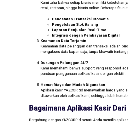
Kami tahu bahwa setiap bisnis memiliki kebutuhan ya
retail, restoran, hingga bisnis online. Beberapa fitur
Pencatatan Transaksi Otomatis
Pengelolaan Stok Barang
Laporan Penjualan Real-Time
Integrasi dengan Pembayaran Digital
Keamanan Data Terjamin
Keamanan data pelanggan dan transaksi adalah prior
mengakses data kapan saja, tanpa khawatir tentang
Dukungan Pelanggan 24/7
Kami memahami bahwa support yang responsif ada
panduan penggunaan aplikasi kasir dengan efektif.
Hemat Biaya dan Mudah Digunakan
Aplikasi kasir YAZCORP.id menawarkan harga yang san
ditawarkan oleh aplikasi kami, sehingga lebih hemat 
Bagaimana Aplikasi Kasir Da
Bergabung dengan YAZCORP.id berarti Anda memilih aplikas