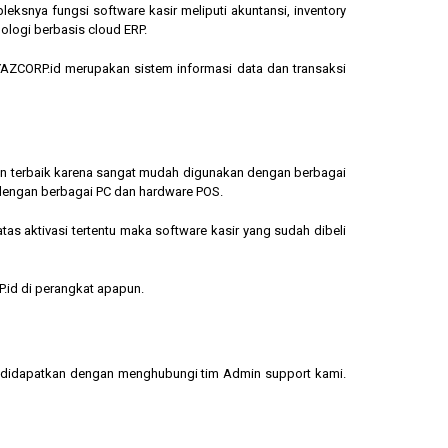
eksnya fungsi software kasir meliputi akuntansi, inventory
ologi berbasis cloud ERP.
, YAZCORP.id merupakan sistem informasi data dan transaksi
lihan terbaik karena sangat mudah digunakan dengan berbagai
dengan berbagai PC dan hardware POS.
s aktivasi tertentu maka software kasir yang sudah dibeli
.id di perangkat apapun.
sa didapatkan dengan menghubungi tim Admin support kami.