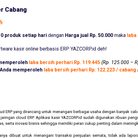
er Cabang
5%
0 produk setiap hari
dengan
Harga jual Rp. 50.000
maka
laba 
tware kasir online berbasis ERP YAZCORP.id deh!
memperoleh
laba bersih perhari Rp. 119.445
(Rp. 125.000 – R
Anda memperoleh
laba bersih perhari Rp. 122.223 / cabang
cloud ERP yang dirancang untuk menangani berbagai usaha dengan banyak cab
am jaringan cloud ERP. Aplikasi kasir YAZCORP.id sudah digunakan ribuan pe
as, serta inovasi bisnis sehingga memiliki peran cukup penting dalam mening
hanya dibuat untuk menangani transaksi penjualan semata, tidak ada lapor