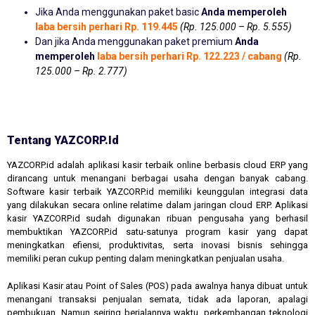
Jika Anda menggunakan paket basic
Anda memperoleh
laba bersih perhari Rp. 119.445
(Rp. 125.000 – Rp. 5.555)
Dan jika Anda menggunakan paket premium
Anda
memperoleh
laba bersih perhari Rp. 122.223 / cabang
(Rp.
125.000 – Rp. 2.777)
Tentang YAZCORP.id
YAZCORP.id adalah aplikasi kasir terbaik online berbasis cloud ERP yang
dirancang untuk menangani berbagai usaha dengan banyak cabang.
Software kasir terbaik YAZCORP.id memiliki keunggulan integrasi data
yang dilakukan secara online relatime dalam jaringan cloud ERP. Aplikasi
kasir YAZCORP.id sudah digunakan ribuan pengusaha yang berhasil
membuktikan YAZCORP.id satu-satunya program kasir yang dapat
meningkatkan efiensi, produktivitas, serta inovasi bisnis sehingga
memiliki peran cukup penting dalam meningkatkan penjualan usaha.
Aplikasi Kasir atau Point of Sales (POS) pada awalnya hanya dibuat untuk
menangani transaksi penjualan semata, tidak ada laporan, apalagi
pembukuan. Namun seiring berjalannya waktu, perkembangan teknologi