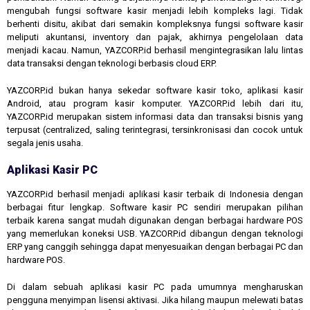
mengubah fungsi software kasir menjadi lebih kompleks lagi. Tidak
berhenti disitu, akibat dari semakin kompleksnya fungsi software kasir
meliputi akuntansi, inventory dan pajak, akhirnya pengelolaan data
menjadi kacau. Namun, YAZCORP.id berhasil mengintegrasikan lalu lintas
data transaksi dengan teknologi berbasis cloud ERP.
YAZCORP.id bukan hanya sekedar software kasir toko, aplikasi kasir
Android, atau program kasir komputer. YAZCORP.id lebih dari itu,
YAZCORP.id merupakan sistem informasi data dan transaksi bisnis yang
terpusat (centralized, saling terintegrasi, tersinkronisasi dan cocok untuk
segala jenis usaha.
Aplikasi Kasir PC
YAZCORP.id berhasil menjadi aplikasi kasir terbaik di Indonesia dengan
berbagai fitur lengkap. Software kasir PC sendiri merupakan pilihan
terbaik karena sangat mudah digunakan dengan berbagai hardware POS
yang memerlukan koneksi USB. YAZCORP.id dibangun dengan teknologi
ERP yang canggih sehingga dapat menyesuaikan dengan berbagai PC dan
hardware POS.
Di dalam sebuah aplikasi kasir PC pada umumnya mengharuskan
pengguna menyimpan lisensi aktivasi. Jika hilang maupun melewati batas