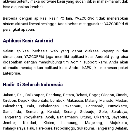
aktivasi tertentu maka software kasir yang sudah dibeli mahal-mahal tidak
bisa digunakan kembali.
Berbeda dengan aplikasi kasir PC lain, YAZCORP.id tidak menerapkan
sistem aktivasi lisensi sehingga Anda bebas menggunakan YAZCORP.id di
perangkat apapun.
Aplikasi Kasir Android
Selain aplikasi berbasis web yang dapat diakses kapanpun dan
dimanapun, YAZCORP.id juga memiliki aplikasi kasir Android yang bisa
didapatkan dengan menghubungi tim Admin support kami. Anda akan
otomatis mendapatkan aplikasi kasir Android/APK jika memesan paket
Enterprise.
Hadir Di Seluruh Indonesia
Jakarta, Bali, Balikpapan, Bandung, Batam, Bekasi, Bogor, Cilegon, Cimahi,
Cirebon, Depok, Gorontalo, Lombok, Makassar, Malang, Manado, Medan,
Palembang, Palu, Pekalongan, Pekanbaru, Pontianak, Purwokerto,
Samarinda, Semarang, Kendal, Serang, Sidoarjo, Solo, Surabaya,
Tangerang, Yogyakarta, Aceh, Banjarmasin, Bitung, Cikarang, Jayapura,
Jember, Kendari, Klaten, Lampung, Magelang, Mojokerto,
Palangkaraya, Palu, Pare-pare, Probolinggo, Sukabumi, Tangerang Selatan,