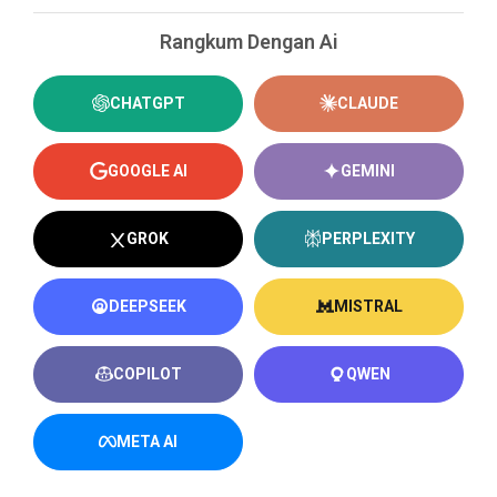
Rangkum Dengan Ai
CHATGPT
CLAUDE
GOOGLE AI
GEMINI
GROK
PERPLEXITY
DEEPSEEK
MISTRAL
COPILOT
QWEN
META AI