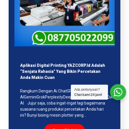
Aplikasi Digital Printing YAZCORP.id Adalah
“Senjata Rahasia” Yang Bikin Percetakan
Anda Makin Cuan
Ada pertanyaan?
Rangkum Dengan Ai ChatGPTClaudeGoogle
Chat kami 24 jam!
AIGeminiGrokPerplexityDeepSeekMistralCopilotQwenMeta
AI Jujur saja, coba ingat-ingat lagi bagaimana
suasana ruang produksi percetakan Anda hari
ini? Bunyi bising mesin plotter yang…