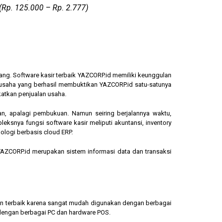
(Rp. 125.000 – Rp. 2.777)
ang. Software kasir terbaik YAZCORP.id memiliki keunggulan
ngusaha yang berhasil membuktikan YAZCORP.id satu-satunya
katkan penjualan usaha.
an, apalagi pembukuan. Namun seiring berjalannya waktu,
eksnya fungsi software kasir meliputi akuntansi, inventory
ologi berbasis cloud ERP.
, YAZCORP.id merupakan sistem informasi data dan transaksi
lihan terbaik karena sangat mudah digunakan dengan berbagai
dengan berbagai PC dan hardware POS.