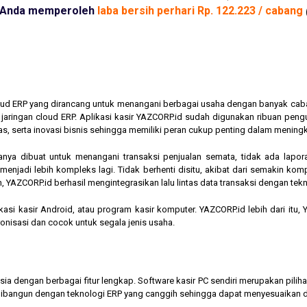
Anda memperoleh
laba bersih perhari Rp. 122.223 / cabang
cloud ERP yang dirancang untuk menangani berbagai usaha dengan banyak cab
am jaringan cloud ERP. Aplikasi kasir YAZCORP.id sudah digunakan ribuan pe
as, serta inovasi bisnis sehingga memiliki peran cukup penting dalam mening
hanya dibuat untuk menangani transaksi penjualan semata, tidak ada lapor
jadi lebih kompleks lagi. Tidak berhenti disitu, akibat dari semakin kompl
 YAZCORP.id berhasil mengintegrasikan lalu lintas data transaksi dengan tekn
asi kasir Android, atau program kasir komputer. YAZCORP.id lebih dari itu
nkronisasi dan cocok untuk segala jenis usaha.
nesia dengan berbagai fitur lengkap. Software kasir PC sendiri merupakan pi
ibangun dengan teknologi ERP yang canggih sehingga dapat menyesuaikan 