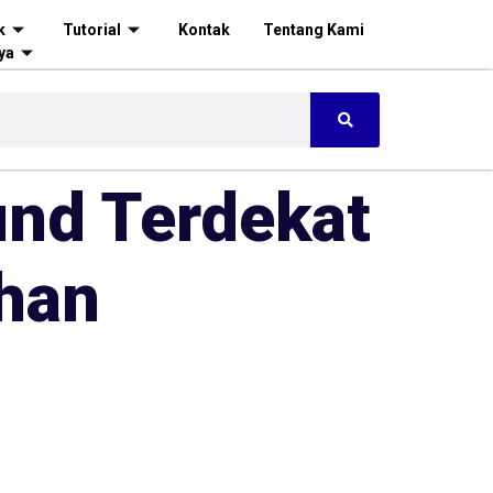
k
Tutorial
Kontak
Tentang Kami
ya
und Terdekat
ihan