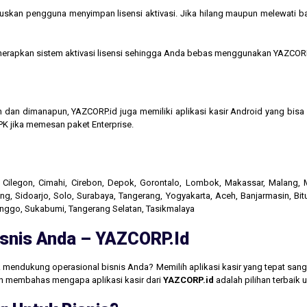
kan pengguna menyimpan lisensi aktivasi. Jika hilang maupun melewati bata
menerapkan sistem aktivasi lisensi sehingga Anda bebas menggunakan YAZCORP
n dan dimanapun, YAZCORP.id juga memiliki aplikasi kasir Android yang bi
K jika memesan paket Enterprise.
r, Cilegon, Cimahi, Cirebon, Depok, Gorontalo, Lombok, Makassar, Malang
g, Sidoarjo, Solo, Surabaya, Tangerang, Yogyakarta, Aceh, Banjarmasin, Bit
linggo, Sukabumi, Tangerang Selatan, Tasikmalaya
Bisnis Anda – YAZCORP.id
 mendukung operasional bisnis Anda? Memilih aplikasi kasir yang tepat san
akan membahas mengapa aplikasi kasir dari
YAZCORP.id
adalah pilihan terbaik