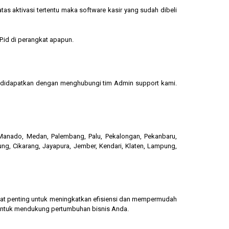
s aktivasi tertentu maka software kasir yang sudah dibeli
.id di perangkat apapun.
sa didapatkan dengan menghubungi tim Admin support kami.
, Manado, Medan, Palembang, Palu, Pekalongan, Pekanbaru,
ung, Cikarang, Jayapura, Jember, Kendari, Klaten, Lampung,
gat penting untuk meningkatkan efisiensi dan mempermudah
 untuk mendukung pertumbuhan bisnis Anda.