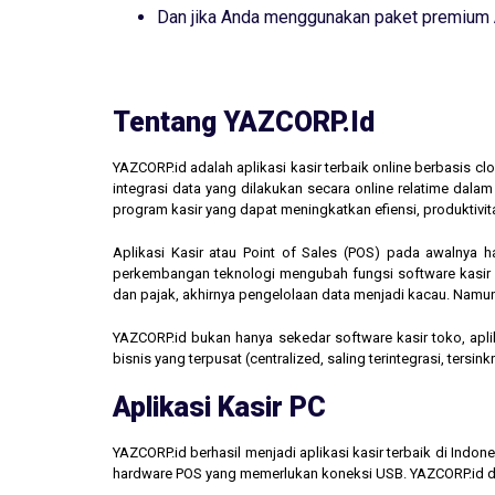
Dan jika Anda menggunakan paket premium
Tentang YAZCORP.id
YAZCORP.id adalah aplikasi kasir terbaik online berbasis 
integrasi data yang dilakukan secara online relatime dal
program kasir yang dapat meningkatkan efiensi, produktivit
Aplikasi Kasir atau Point of Sales (POS) pada awalnya 
perkembangan teknologi mengubah fungsi software kasir men
dan pajak, akhirnya pengelolaan data menjadi kacau. Namun,
YAZCORP.id bukan hanya sekedar software kasir toko, aplik
bisnis yang terpusat (centralized, saling terintegrasi, tersi
Aplikasi Kasir PC
YAZCORP.id berhasil menjadi aplikasi kasir terbaik di Indo
hardware POS yang memerlukan koneksi USB. YAZCORP.id d