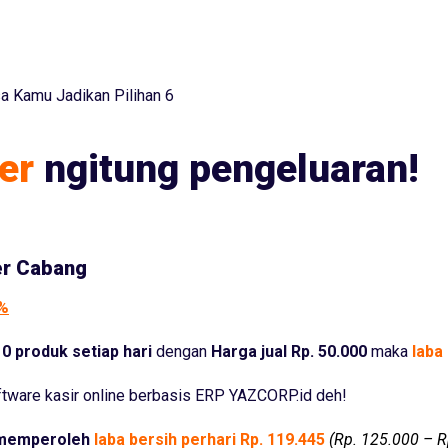
a Kamu Jadikan Pilihan 6
er
ngitung pengeluaran!
er Cabang
5%
0 produk setiap hari
dengan
Harga jual Rp. 50.000
maka
laba 
tware kasir online berbasis ERP YAZCORP.id deh!
memperoleh
laba bersih perhari Rp. 119.445
(Rp. 125.000 – R