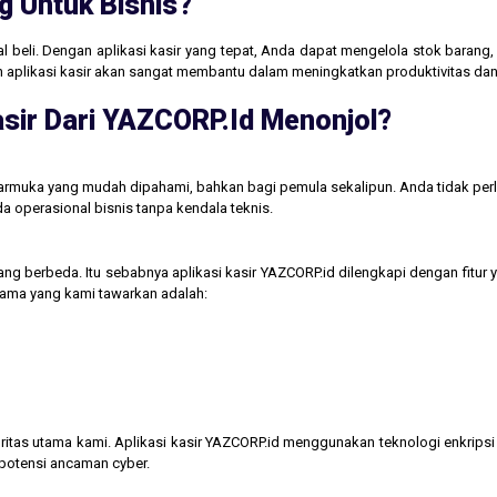
g Untuk Bisnis?
jual beli. Dengan aplikasi kasir yang tepat, Anda dapat mengelola stok baran
aan aplikasi kasir akan sangat membantu dalam meningkatkan produktivitas 
sir Dari YAZCORP.id Menonjol?
tarmuka yang mudah dipahami, bahkan bagi pemula sekalipun. Anda tidak perl
operasional bisnis tanpa kendala teknis.
ng berbeda. Itu sebabnya aplikasi kasir YAZCORP.id dilengkapi dengan fitur 
 utama yang kami tawarkan adalah:
itas utama kami. Aplikasi kasir YAZCORP.id menggunakan teknologi enkripsi 
 potensi ancaman cyber.