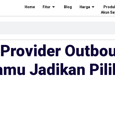
Home
Fitur
Blog
Harga
Produ
Akun Sa
Provider Outbo
amu Jadikan Pil