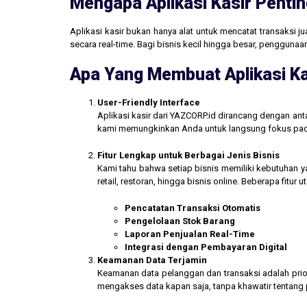
Mengapa Aplikasi Kasir Pentin
Aplikasi kasir bukan hanya alat untuk mencatat transaksi 
secara real-time. Bagi bisnis kecil hingga besar, penggun
Apa Yang Membuat Aplikasi Ka
User-Friendly Interface
Aplikasi kasir dari YAZCORP.id dirancang dengan an
kami memungkinkan Anda untuk langsung fokus pada 
Fitur Lengkap untuk Berbagai Jenis Bisnis
Kami tahu bahwa setiap bisnis memiliki kebutuhan ya
retail, restoran, hingga bisnis online. Beberapa fitur
Pencatatan Transaksi Otomatis
Pengelolaan Stok Barang
Laporan Penjualan Real-Time
Integrasi dengan Pembayaran Digital
Keamanan Data Terjamin
Keamanan data pelanggan dan transaksi adalah prior
mengakses data kapan saja, tanpa khawatir tentang