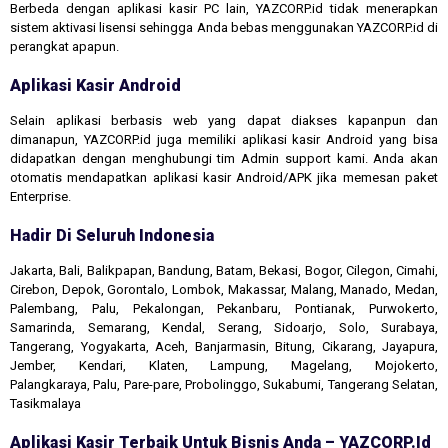
Berbeda dengan aplikasi kasir PC lain, YAZCORP.id tidak menerapkan
sistem aktivasi lisensi sehingga Anda bebas menggunakan YAZCORP.id di
perangkat apapun.
Aplikasi Kasir Android
Selain aplikasi berbasis web yang dapat diakses kapanpun dan
dimanapun, YAZCORP.id juga memiliki aplikasi kasir Android yang bisa
didapatkan dengan menghubungi tim Admin support kami. Anda akan
otomatis mendapatkan aplikasi kasir Android/APK jika memesan paket
Enterprise.
Hadir Di Seluruh Indonesia
Jakarta, Bali, Balikpapan, Bandung, Batam, Bekasi, Bogor, Cilegon, Cimahi,
Cirebon, Depok, Gorontalo, Lombok, Makassar, Malang, Manado, Medan,
Palembang, Palu, Pekalongan, Pekanbaru, Pontianak, Purwokerto,
Samarinda, Semarang, Kendal, Serang, Sidoarjo, Solo, Surabaya,
Tangerang, Yogyakarta, Aceh, Banjarmasin, Bitung, Cikarang, Jayapura,
Jember, Kendari, Klaten, Lampung, Magelang, Mojokerto,
Palangkaraya, Palu, Pare-pare, Probolinggo, Sukabumi, Tangerang Selatan,
Tasikmalaya
Aplikasi Kasir Terbaik Untuk Bisnis Anda – YAZCORP.id