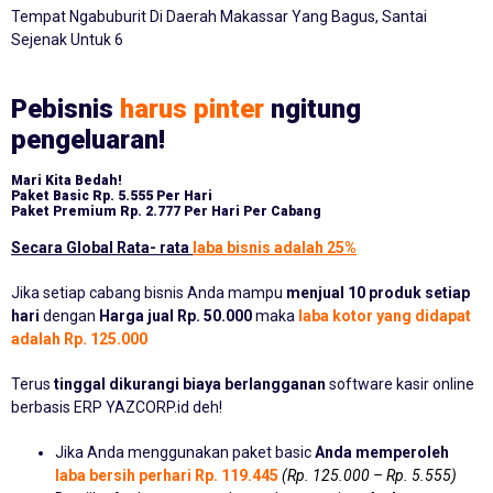
Tempat Ngabuburit Di Daerah Makassar Yang Bagus, Santai
Sejenak Untuk 6
Pebisnis
harus pinter
ngitung
pengeluaran!
Mari Kita Bedah!
Paket Basic
Rp. 5.555 Per Hari
Paket Premium
Rp. 2.777 Per Hari Per Cabang
Secara Global Rata- rata
laba bisnis adalah 25%
Jika setiap cabang bisnis Anda mampu
menjual 10 produk setiap
hari
dengan
Harga jual Rp. 50.000
maka
laba kotor yang didapat
adalah Rp. 125.000
Terus
tinggal dikurangi biaya berlangganan
software kasir online
berbasis ERP YAZCORP.id deh!
Jika Anda menggunakan paket basic
Anda memperoleh
laba bersih perhari Rp. 119.445
(Rp. 125.000 – Rp. 5.555)