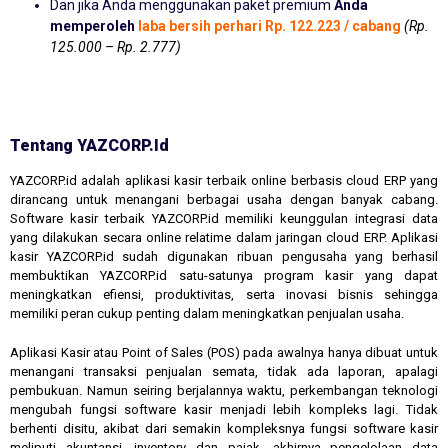
Dan jika Anda menggunakan paket premium
Anda
memperoleh
laba bersih perhari Rp. 122.223 / cabang
(Rp.
125.000 – Rp. 2.777)
Tentang YAZCORP.id
YAZCORP.id adalah aplikasi kasir terbaik online berbasis cloud ERP yang
dirancang untuk menangani berbagai usaha dengan banyak cabang.
Software kasir terbaik YAZCORP.id memiliki keunggulan integrasi data
yang dilakukan secara online relatime dalam jaringan cloud ERP. Aplikasi
kasir YAZCORP.id sudah digunakan ribuan pengusaha yang berhasil
membuktikan YAZCORP.id satu-satunya program kasir yang dapat
meningkatkan efiensi, produktivitas, serta inovasi bisnis sehingga
memiliki peran cukup penting dalam meningkatkan penjualan usaha.
Aplikasi Kasir atau Point of Sales (POS) pada awalnya hanya dibuat untuk
menangani transaksi penjualan semata, tidak ada laporan, apalagi
pembukuan. Namun seiring berjalannya waktu, perkembangan teknologi
mengubah fungsi software kasir menjadi lebih kompleks lagi. Tidak
berhenti disitu, akibat dari semakin kompleksnya fungsi software kasir
meliputi akuntansi, inventory dan pajak, akhirnya pengelolaan data