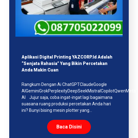
Aplikasi Digital Printing YAZCORP.id Adalah
“Senjata Rahasia” Yang Bikin Percetakan
Anda Makin Cuan
Rangkum Dengan Ai ChatGPTClaudeGoogle
AIGeminiGrokPerplexityDeepSeekMistralCopilotQwenMeta
AI Jujur saja, coba ingat-ingat lagi bagaimana
suasana ruang produksi percetakan Anda hari
ini? Bunyi bising mesin plotter yang…
Baca Disini