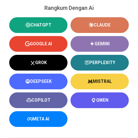
Rangkum Dengan Ai
CHATGPT
CLAUDE
GOOGLE AI
GEMINI
GROK
PERPLEXITY
DEEPSEEK
MISTRAL
COPILOT
QWEN
META AI