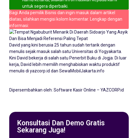
untuk segera diperbaiki.
Bagi Anda pemilik Bisnis dan ingin masuk dalam artikel
diatas, silahkan mengisi kolom komentar. Lengkap dengan
informasi:
David yang kini berusia 25 tahun sudah tertarik dengan
menulis sejak masuk salah satu Universitas di Yogyakarta.
Kini David bekerja di salah satu Penerbit Buku di Jogja. Di luar
kerja, David lebih memilih menghabiskan waktu produktif
menulis di yazcorp.id dan
SewaMobilJakarta.info
Dipersembahkan oleh:
Software Kasir Online – YAZCORP.id
Konsultasi Dan Demo Gratis
Sekarang Juga!