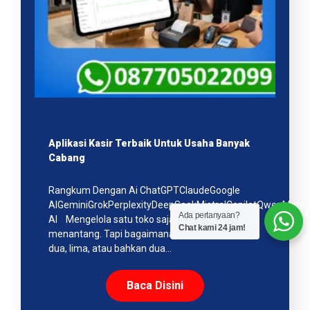
Aplikasi Kasir Terbaik Untuk Usaha Banyak
Cabang
Rangkum Dengan Ai ChatGPTClaudeGoogle
AIGeminiGrokPerplexityDeepSeekMistralCopilotQwenMeta
Ada pertanyaan?
AI Mengelola satu toko saja sudah cukup
Chat kami 24 jam!
menantang. Tapi bagaimana kalau kamu punya
dua, lima, atau bahkan dua…
Baca Disini