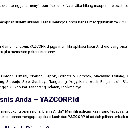
kan pengguna menyimpan lisensi aktivasi. Jika hilang maupun melewati bata
menerapkan sistem aktivasi lisensi sehingga Anda bebas menggunakan YAZCORP
n dan dimanapun, YAZCORP.id juga memiliki aplikasi kasir Android yang bi
K jika memesan paket Enterprise.
r, Cilegon, Cimahi, Cirebon, Depok, Gorontalo, Lombok, Makassar, Malang
g, Sidoarjo, Solo, Surabaya, Tangerang, Yogyakarta, Aceh, Banjarmasin, Bit
linggo, Sukabumi, Tangerang Selatan, Tasikmalaya
Bisnis Anda – YAZCORP.id
 mendukung operasional bisnis Anda? Memilih aplikasi kasir yang tepat san
akan membahas mengapa aplikasi kasir dari
YAZCORP.id
adalah pilihan terbaik