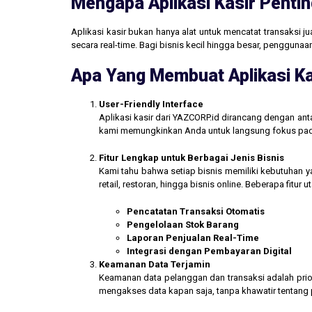
Mengapa Aplikasi Kasir Pentin
Aplikasi kasir bukan hanya alat untuk mencatat transaksi 
secara real-time. Bagi bisnis kecil hingga besar, penggun
Apa Yang Membuat Aplikasi Ka
User-Friendly Interface
Aplikasi kasir dari YAZCORP.id dirancang dengan an
kami memungkinkan Anda untuk langsung fokus pada 
Fitur Lengkap untuk Berbagai Jenis Bisnis
Kami tahu bahwa setiap bisnis memiliki kebutuhan ya
retail, restoran, hingga bisnis online. Beberapa fitur
Pencatatan Transaksi Otomatis
Pengelolaan Stok Barang
Laporan Penjualan Real-Time
Integrasi dengan Pembayaran Digital
Keamanan Data Terjamin
Keamanan data pelanggan dan transaksi adalah prior
mengakses data kapan saja, tanpa khawatir tentang