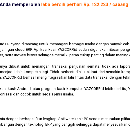
Anda memperoleh
laba bersih perhari Rp. 122.223 / cabang
cloud ERP yang dirancang untuk menangani berbagai usaha dengan banyak cab
am jaringan cloud ERP. Aplikasi kasir YAZCORP.id sudah digunakan ribuan pe
as, serta inovasi bisnis sehingga memiliki peran cukup penting dalam mening
hanya dibuat untuk menangani transaksi penjualan semata, tidak ada lapor
jadi lebih kompleks lagi. Tidak berhenti disitu, akibat dari semakin kompl
 YAZCORP.id berhasil mengintegrasikan lalu lintas data transaksi dengan tekn
asi kasir Android, atau program kasir komputer. YAZCORP.id lebih dari itu
nkronisasi dan cocok untuk segala jenis usaha.
nesia dengan berbagai fitur lengkap. Software kasir PC sendiri merupakan pi
ibangun dengan teknologi ERP yang canggih sehingga dapat menyesuaikan 