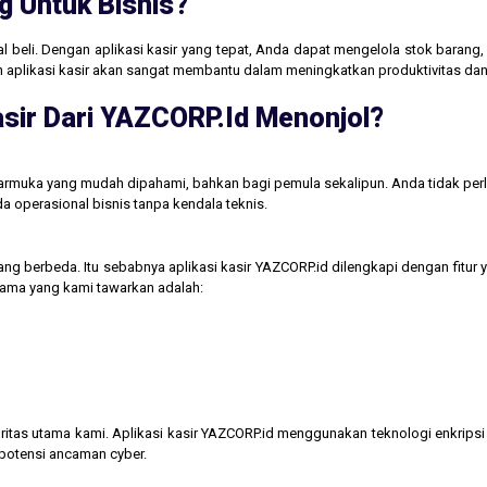
g Untuk Bisnis?
jual beli. Dengan aplikasi kasir yang tepat, Anda dapat mengelola stok baran
aan aplikasi kasir akan sangat membantu dalam meningkatkan produktivitas 
sir Dari YAZCORP.id Menonjol?
tarmuka yang mudah dipahami, bahkan bagi pemula sekalipun. Anda tidak perl
operasional bisnis tanpa kendala teknis.
ng berbeda. Itu sebabnya aplikasi kasir YAZCORP.id dilengkapi dengan fitur 
 utama yang kami tawarkan adalah:
itas utama kami. Aplikasi kasir YAZCORP.id menggunakan teknologi enkripsi 
 potensi ancaman cyber.