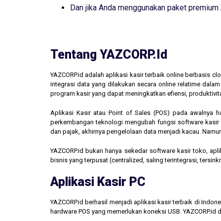
Dan jika Anda menggunakan paket premium
Tentang YAZCORP.id
YAZCORP.id adalah aplikasi kasir terbaik online berbasis 
integrasi data yang dilakukan secara online relatime dal
program kasir yang dapat meningkatkan efiensi, produktivit
Aplikasi Kasir atau Point of Sales (POS) pada awalnya 
perkembangan teknologi mengubah fungsi software kasir men
dan pajak, akhirnya pengelolaan data menjadi kacau. Namun,
YAZCORP.id bukan hanya sekedar software kasir toko, aplik
bisnis yang terpusat (centralized, saling terintegrasi, tersi
Aplikasi Kasir PC
YAZCORP.id berhasil menjadi aplikasi kasir terbaik di Indo
hardware POS yang memerlukan koneksi USB. YAZCORP.id d