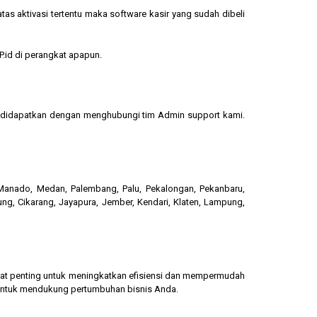
s aktivasi tertentu maka software kasir yang sudah dibeli
.id di perangkat apapun.
sa didapatkan dengan menghubungi tim Admin support kami.
, Manado, Medan, Palembang, Palu, Pekalongan, Pekanbaru,
ung, Cikarang, Jayapura, Jember, Kendari, Klaten, Lampung,
gat penting untuk meningkatkan efisiensi dan mempermudah
 untuk mendukung pertumbuhan bisnis Anda.