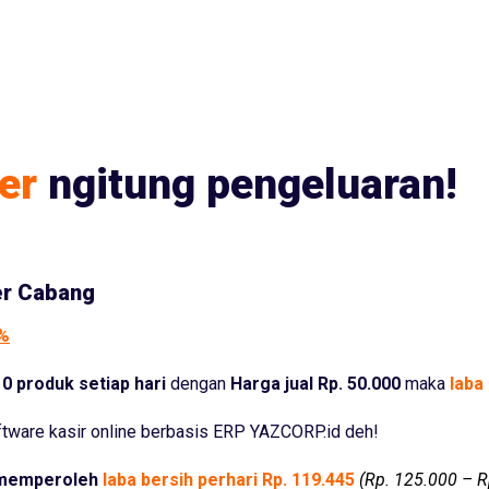
er
ngitung pengeluaran!
er Cabang
5%
0 produk setiap hari
dengan
Harga jual Rp. 50.000
maka
laba 
tware kasir online berbasis ERP YAZCORP.id deh!
memperoleh
laba bersih perhari Rp. 119.445
(Rp. 125.000 – R