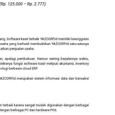
(Rp. 125.000 – Rp. 2.777)
ang. Software kasir terbaik YAZCORP.id memiliki keunggulan
ngusaha yang berhasil membuktikan YAZCORP.id satu-satunya
katkan penjualan usaha.
an, apalagi pembukuan. Namun seiring berjalannya waktu,
eksnya fungsi software kasir meliputi akuntansi, inventory
ologi berbasis cloud ERP.
, YAZCORP.id merupakan sistem informasi data dan transaksi
lihan terbaik karena sangat mudah digunakan dengan berbagai
dengan berbagai PC dan hardware POS.