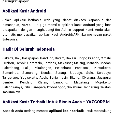
perangkat apapun.
Aplikasi Kasir Android
Selain aplikasi berbasis web yang dapat diakses kapanpun dan
dimanapun, YAZCORP.id juga memiliki aplikasi kasir Android yang bisa
didapatkan dengan menghubungi tim Admin support kami. Anda akan
otomatis mendapatkan aplikasi kasir Android/APK jika memesan paket
Enterprise.
Hadir Di Seluruh Indonesia
Jakarta, Bali, Balikpapan, Bandung, Batam, Bekasi, Bogor, Cilegon, Cimahi,
Cirebon, Depok, Gorontalo, Lombok, Makassar, Malang, Manado, Medan,
Palembang, Palu, Pekalongan, Pekanbaru, Pontianak, Purwokerto,
Samarinda, Semarang, Kendal, Serang, Sidoarjo, Solo, Surabaya,
Tangerang, Yogyakarta, Aceh, Banjarmasin, Bitung, Cikarang, Jayapura,
Jember, Kendari, Klaten, Lampung, Magelang, Mojokerto,
Palangkaraya, Palu, Pare-pare, Probolinggo, Sukabumi, Tangerang Selatan,
Tasikmalaya
Aplikasi Kasir Terbaik Untuk Bisnis Anda – YAZCORP.id
Apakah Anda sedang mencari
aplikasi kasir terbaik
untuk mendukung