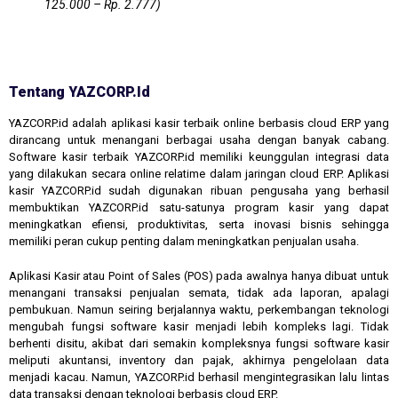
125.000 – Rp. 2.777)
Tentang YAZCORP.id
YAZCORP.id adalah aplikasi kasir terbaik online berbasis cloud ERP yang
dirancang untuk menangani berbagai usaha dengan banyak cabang.
Software kasir terbaik YAZCORP.id memiliki keunggulan integrasi data
yang dilakukan secara online relatime dalam jaringan cloud ERP. Aplikasi
kasir YAZCORP.id sudah digunakan ribuan pengusaha yang berhasil
membuktikan YAZCORP.id satu-satunya program kasir yang dapat
meningkatkan efiensi, produktivitas, serta inovasi bisnis sehingga
memiliki peran cukup penting dalam meningkatkan penjualan usaha.
Aplikasi Kasir atau Point of Sales (POS) pada awalnya hanya dibuat untuk
menangani transaksi penjualan semata, tidak ada laporan, apalagi
pembukuan. Namun seiring berjalannya waktu, perkembangan teknologi
mengubah fungsi software kasir menjadi lebih kompleks lagi. Tidak
berhenti disitu, akibat dari semakin kompleksnya fungsi software kasir
meliputi akuntansi, inventory dan pajak, akhirnya pengelolaan data
menjadi kacau. Namun, YAZCORP.id berhasil mengintegrasikan lalu lintas
data transaksi dengan teknologi berbasis cloud ERP.