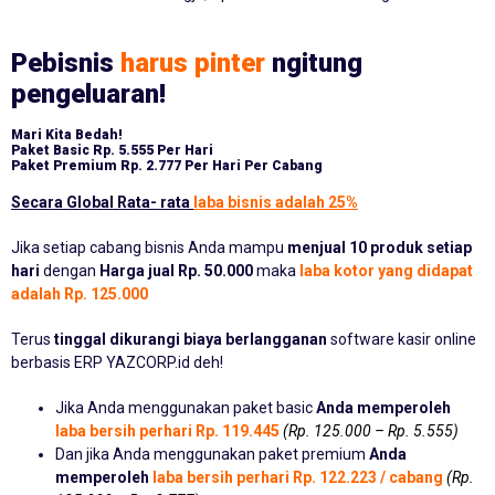
Pebisnis
harus pinter
ngitung
pengeluaran!
Mari Kita Bedah!
Paket Basic
Rp. 5.555 Per Hari
Paket Premium
Rp. 2.777 Per Hari Per Cabang
Secara Global Rata- rata
laba bisnis adalah 25%
Jika setiap cabang bisnis Anda mampu
menjual 10 produk setiap
hari
dengan
Harga jual Rp. 50.000
maka
laba kotor yang didapat
adalah Rp. 125.000
Terus
tinggal dikurangi biaya berlangganan
software kasir online
berbasis ERP YAZCORP.id deh!
Jika Anda menggunakan paket basic
Anda memperoleh
laba bersih perhari Rp. 119.445
(Rp. 125.000 – Rp. 5.555)
Dan jika Anda menggunakan paket premium
Anda
memperoleh
laba bersih perhari Rp. 122.223 / cabang
(Rp.