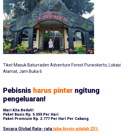
Tiket Masuk Baturraden Adventure Forest Purwokerto, Lokasi
Alamat, Jam Buka 6
Pebisnis
harus pinter
ngitung
pengeluaran!
Mari Kita Bedah!
Paket Basic
Rp. 5.555 Per Hari
Paket Premium
Rp. 2.777 Per Hari Per Cabang
Secara Global Rata- rata
laba bisnis adalah 25%