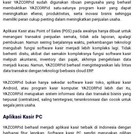
kasir YAZCORP.id sudah digunakan ribuan pengusaha yang berhasil
membuktikan YAZCORP.id satu-satunya program kasir yang dapat
meningkatkan efiensi, produktivitas, serta inovasi bisnis sehingga
memiliki peran cukup penting dalam meningkatkan penjualan usaha.
Aplikasi Kasir atau Point of Sales (POS) pada awalnya hanya dibuat untuk
menangani transaksi penjualan semata, tidak ada laporan, apalagi
pembukuan. Namun seiring berjalannya waktu, perkembangan teknologi
mengubah fungsi software kasir menjadi lebih kompleks lagi. Tidak
berhenti disitu, akibat dari semakin kompleksnya fungsi software kasir
meliputi akuntansi, inventory dan pajak, akhirnya pengelolaan data
menjadi kacau. Namun, YAZCORP.id berhasil mengintegrasikan lalu lintas
data transaksi dengan teknologi berbasis cloud ERP.
YAZCORP.id bukan hanya sekedar software kasir toko, aplikasi kasir
Android, atau program kasir komputer. YAZCORP.id lebih dari itu,
YAZCORP.id merupakan sistem informasi data dan transaksi bisnis yang
terpusat (centralized, saling terintegrasi, tersinkronisasi dan cocok untuk
segala jenis usaha.
Aplikasi Kasir PC
YAZCORP.id berhasil menjadi aplikasi kasir terbaik di Indonesia dengan
berbagai fitur lengkap. Software kasir PC sendiri merupakan pilihan