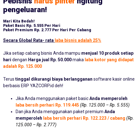
Pebisnis
harus pinter
ngitung
pengeluaran!
Mari Kita Bedah!
Paket Basic
Rp. 5.555 Per Hari
Paket Premium
Rp. 2.777 Per Hari Per Cabang
Secara Global Rata- rata
laba bisnis adalah 25%
Jika setiap cabang bisnis Anda mampu
menjual 10 produk setiap
hari
dengan
Harga jual Rp. 50.000
maka
laba kotor yang didapat
adalah Rp. 125.000
Terus
tinggal dikurangi biaya berlangganan
software kasir online
berbasis ERP YAZCORP.id deh!
Jika Anda menggunakan paket basic
Anda memperoleh
laba bersih perhari Rp. 119.445
(Rp. 125.000 – Rp. 5.555)
Dan jika Anda menggunakan paket premium
Anda
memperoleh
laba bersih perhari Rp. 122.223 / cabang
(Rp.
125.000 – Rp. 2.777)