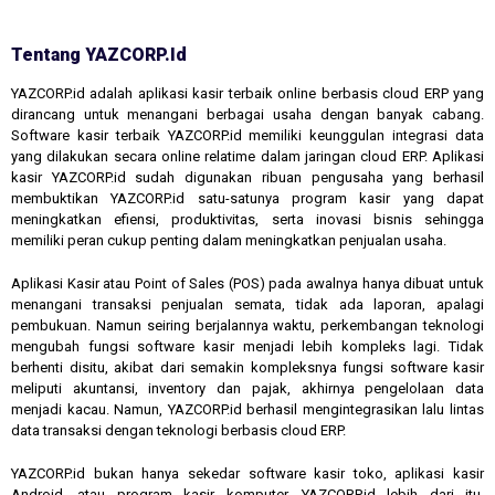
Tentang YAZCORP.id
YAZCORP.id adalah aplikasi kasir terbaik online berbasis cloud ERP yang
dirancang untuk menangani berbagai usaha dengan banyak cabang.
Software kasir terbaik YAZCORP.id memiliki keunggulan integrasi data
yang dilakukan secara online relatime dalam jaringan cloud ERP. Aplikasi
kasir YAZCORP.id sudah digunakan ribuan pengusaha yang berhasil
membuktikan YAZCORP.id satu-satunya program kasir yang dapat
meningkatkan efiensi, produktivitas, serta inovasi bisnis sehingga
memiliki peran cukup penting dalam meningkatkan penjualan usaha.
Aplikasi Kasir atau Point of Sales (POS) pada awalnya hanya dibuat untuk
menangani transaksi penjualan semata, tidak ada laporan, apalagi
pembukuan. Namun seiring berjalannya waktu, perkembangan teknologi
mengubah fungsi software kasir menjadi lebih kompleks lagi. Tidak
berhenti disitu, akibat dari semakin kompleksnya fungsi software kasir
meliputi akuntansi, inventory dan pajak, akhirnya pengelolaan data
menjadi kacau. Namun, YAZCORP.id berhasil mengintegrasikan lalu lintas
data transaksi dengan teknologi berbasis cloud ERP.
YAZCORP.id bukan hanya sekedar software kasir toko, aplikasi kasir
Android, atau program kasir komputer. YAZCORP.id lebih dari itu,