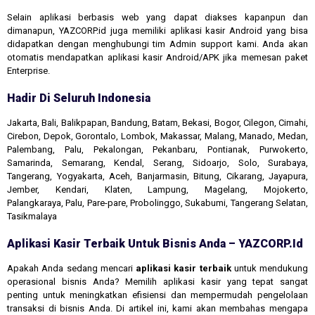
Selain aplikasi berbasis web yang dapat diakses kapanpun dan
dimanapun, YAZCORP.id juga memiliki aplikasi kasir Android yang bisa
didapatkan dengan menghubungi tim Admin support kami. Anda akan
otomatis mendapatkan aplikasi kasir Android/APK jika memesan paket
Enterprise.
Hadir Di Seluruh Indonesia
Jakarta, Bali, Balikpapan, Bandung, Batam, Bekasi, Bogor, Cilegon, Cimahi,
Cirebon, Depok, Gorontalo, Lombok, Makassar, Malang, Manado, Medan,
Palembang, Palu, Pekalongan, Pekanbaru, Pontianak, Purwokerto,
Samarinda, Semarang, Kendal, Serang, Sidoarjo, Solo, Surabaya,
Tangerang, Yogyakarta, Aceh, Banjarmasin, Bitung, Cikarang, Jayapura,
Jember, Kendari, Klaten, Lampung, Magelang, Mojokerto,
Palangkaraya, Palu, Pare-pare, Probolinggo, Sukabumi, Tangerang Selatan,
Tasikmalaya
Aplikasi Kasir Terbaik Untuk Bisnis Anda – YAZCORP.id
Apakah Anda sedang mencari
aplikasi kasir terbaik
untuk mendukung
operasional bisnis Anda? Memilih aplikasi kasir yang tepat sangat
penting untuk meningkatkan efisiensi dan mempermudah pengelolaan
transaksi di bisnis Anda. Di artikel ini, kami akan membahas mengapa