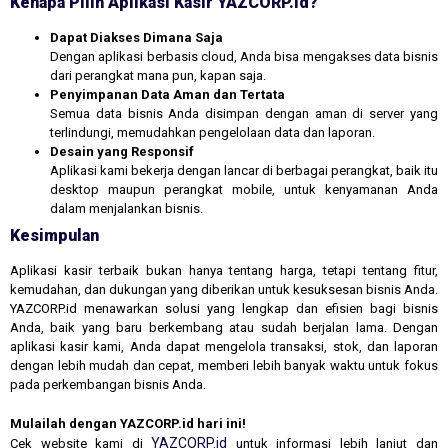
Kenapa Pilih Aplikasi Kasir YAZCORP.id?
Dapat Diakses Dimana Saja
Dengan aplikasi berbasis cloud, Anda bisa mengakses data bisnis
dari perangkat mana pun, kapan saja.
Penyimpanan Data Aman dan Tertata
Semua data bisnis Anda disimpan dengan aman di server yang
terlindungi, memudahkan pengelolaan data dan laporan.
Desain yang Responsif
Aplikasi kami bekerja dengan lancar di berbagai perangkat, baik itu
desktop maupun perangkat mobile, untuk kenyamanan Anda
dalam menjalankan bisnis.
Kesimpulan
Aplikasi kasir terbaik bukan hanya tentang harga, tetapi tentang fitur,
kemudahan, dan dukungan yang diberikan untuk kesuksesan bisnis Anda.
YAZCORP.id menawarkan solusi yang lengkap dan efisien bagi bisnis
Anda, baik yang baru berkembang atau sudah berjalan lama. Dengan
aplikasi kasir kami, Anda dapat mengelola transaksi, stok, dan laporan
dengan lebih mudah dan cepat, memberi lebih banyak waktu untuk fokus
pada perkembangan bisnis Anda.
Mulailah dengan YAZCORP.id hari ini!
YAZCORP.id
Cek website kami di
untuk informasi lebih lanjut dan