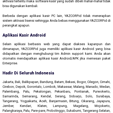
aktivasi tertentu maka software kasir yang sudah dibeli mahal-mahal tidak
bisa digunakan kembali.
Berbeda dengan aplikasi kasir PC lain, YAZCORP.id tidak menerapkan
sistem aktivasi lisensi sehingga Anda bebas menggunakan YAZCORP.id di
perangkat apapun.
Aplikasi Kasir Android
Selain aplikasi berbasis web yang dapat diakses kapanpun dan
dimanapun, YAZCORP.id juga memiliki aplikasi kasir Android yang bisa
didapatkan dengan menghubungi tim Admin support kami. Anda akan
otomatis mendapatkan aplikasi kasir Android/APK jika memesan paket
Enterprise.
Hadir Di Seluruh Indonesia
Jakarta, Bali, Balikpapan, Bandung, Batam, Bekasi, Bogor, Cilegon, Cimahi,
Cirebon, Depok, Gorontalo, Lombok, Makassar, Malang, Manado, Medan,
Palembang, Palu, Pekalongan, Pekanbaru, Pontianak, Purwokerto,
Samarinda, Semarang, Kendal, Serang, Sidoarjo, Solo, Surabaya,
Tangerang, Yogyakarta, Aceh, Banjarmasin, Bitung, Cikarang, Jayapura,
Jember, Kendari, Klaten, Lampung, Magelang, Mojokerto,
Palangkaraya, Palu, Pare-pare, Probolinggo, Sukabumi, Tangerang Selatan,