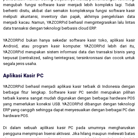
mengubah fungsi software kasir menjadi lebih kompleks lagi. Tidak
berhenti disitu, akibat dari semakin kompleksnya fungsi software kasir
meliputi akuntansi, inventory dan pajak, akhirnya pengelolaan data
menjadi kacau. Namun, YAZCORP.id berhasil mengintegrasikan lalu lintas
data transaksi dengan teknologi berbasis cloud ERP.
YAZCORP.id bukan hanya sekedar software kasir toko, aplikasi kasir
Android, atau program kasir komputer. YAZCORP.id lebih dari itu,
YAZCORP.id merupakan sistem informasi data dan transaksi bisnis yang
terpusat (centralized, saling terintegrasi, tersinkronisasi dan cocok untuk
segala jenis usaha.
Aplikasi Kasir PC
YAZCORP.id berhasil menjadi aplikasi kasir terbaik di Indonesia dengan
berbagai fitur lengkap. Software kasir PC sendiri merupakan pilihan
terbaik karena sangat mudah digunakan dengan berbagai hardware POS
yang memerlukan koneksi USB. YAZCORP.id dibangun dengan teknologi
ERP yang canggih sehingga dapat menyesuaikan dengan berbagai PC dan
hardware POS.
Di dalam sebuah aplikasi kasir PC pada umumnya mengharuskan
pengguna menyimpan lisensi aktivasi. Jika hilang maupun melewati batas