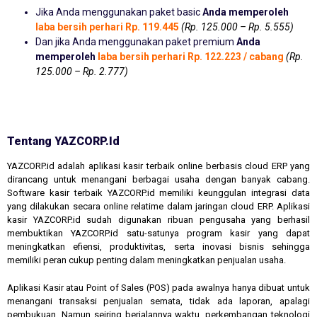
Jika Anda menggunakan paket basic
Anda memperoleh
laba bersih perhari Rp. 119.445
(Rp. 125.000 – Rp. 5.555)
Dan jika Anda menggunakan paket premium
Anda
memperoleh
laba bersih perhari Rp. 122.223 / cabang
(Rp.
125.000 – Rp. 2.777)
Tentang YAZCORP.id
YAZCORP.id adalah aplikasi kasir terbaik online berbasis cloud ERP yang
dirancang untuk menangani berbagai usaha dengan banyak cabang.
Software kasir terbaik YAZCORP.id memiliki keunggulan integrasi data
yang dilakukan secara online relatime dalam jaringan cloud ERP. Aplikasi
kasir YAZCORP.id sudah digunakan ribuan pengusaha yang berhasil
membuktikan YAZCORP.id satu-satunya program kasir yang dapat
meningkatkan efiensi, produktivitas, serta inovasi bisnis sehingga
memiliki peran cukup penting dalam meningkatkan penjualan usaha.
Aplikasi Kasir atau Point of Sales (POS) pada awalnya hanya dibuat untuk
menangani transaksi penjualan semata, tidak ada laporan, apalagi
pembukuan. Namun seiring berjalannya waktu, perkembangan teknologi