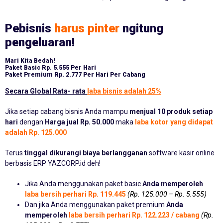
Pebisnis
harus pinter
ngitung
pengeluaran!
Mari Kita Bedah!
Paket Basic
Rp. 5.555 Per Hari
Paket Premium
Rp. 2.777 Per Hari Per Cabang
Secara Global Rata- rata
laba bisnis adalah 25%
Jika setiap cabang bisnis Anda mampu
menjual 10 produk setiap
hari
dengan
Harga jual Rp. 50.000
maka
laba kotor yang didapat
adalah Rp. 125.000
Terus
tinggal dikurangi biaya berlangganan
software kasir online
berbasis ERP YAZCORP.id deh!
Jika Anda menggunakan paket basic
Anda memperoleh
laba bersih perhari Rp. 119.445
(Rp. 125.000 – Rp. 5.555)
Dan jika Anda menggunakan paket premium
Anda
memperoleh
laba bersih perhari Rp. 122.223 / cabang
(Rp.