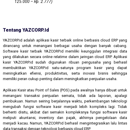
125.000 – Rp. 2.777)
Tentang YAZCORP.id
YAZCORP.id adalah aplikasi kasir terbaik online berbasis cloud ERP yang
dirancang untuk menangani berbagai usaha dengan banyak cabang.
Software kasir terbaik YAZCORP.id memiliki keunggulan integrasi data
yang dilakukan secara online relatime dalam jaringan cloud ERP. Aplikasi
kasir YAZCORP.id sudah digunakan ribuan pengusaha yang berhasil
membuktikan YAZCORP.id satu-satunya program kasir yang dapat
meningkatkan efiensi, produktivitas, serta inovasi bisnis sehingga
memiliki peran cukup penting dalam meningkatkan penjualan usaha.
Aplikasi Kasir atau Point of Sales (POS) pada awalnya hanya dibuat untuk
menangani transaksi penjualan semata, tidak ada laporan, apalagi
pembukuan. Namun seiring berjalannya waktu, perkembangan teknologi
mengubah fungsi software kasir menjadi lebih kompleks lagi. Tidak
berhenti disitu, akibat dari semakin kompleksnya fungsi software kasir
meliputi akuntansi, inventory dan pajak, akhirnya pengelolaan data
menjadi kacau. Namun, YAZCORP.id berhasil mengintegrasikan lalu lintas
data transaksi dengan teknologi berbasis cloud ERP.