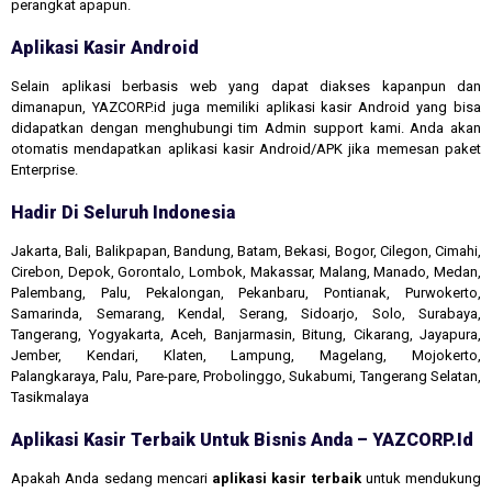
perangkat apapun.
Aplikasi Kasir Android
Selain aplikasi berbasis web yang dapat diakses kapanpun dan
dimanapun, YAZCORP.id juga memiliki aplikasi kasir Android yang bisa
didapatkan dengan menghubungi tim Admin support kami. Anda akan
otomatis mendapatkan aplikasi kasir Android/APK jika memesan paket
Enterprise.
Hadir Di Seluruh Indonesia
Jakarta, Bali, Balikpapan, Bandung, Batam, Bekasi, Bogor, Cilegon, Cimahi,
Cirebon, Depok, Gorontalo, Lombok, Makassar, Malang, Manado, Medan,
Palembang, Palu, Pekalongan, Pekanbaru, Pontianak, Purwokerto,
Samarinda, Semarang, Kendal, Serang, Sidoarjo, Solo, Surabaya,
Tangerang, Yogyakarta, Aceh, Banjarmasin, Bitung, Cikarang, Jayapura,
Jember, Kendari, Klaten, Lampung, Magelang, Mojokerto,
Palangkaraya, Palu, Pare-pare, Probolinggo, Sukabumi, Tangerang Selatan,
Tasikmalaya
Aplikasi Kasir Terbaik Untuk Bisnis Anda – YAZCORP.id
Apakah Anda sedang mencari
aplikasi kasir terbaik
untuk mendukung