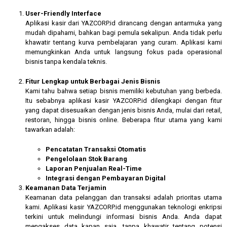
User-Friendly Interface
Aplikasi kasir dari YAZCORP.id dirancang dengan antarmuka yang
mudah dipahami, bahkan bagi pemula sekalipun. Anda tidak perlu
khawatir tentang kurva pembelajaran yang curam. Aplikasi kami
memungkinkan Anda untuk langsung fokus pada operasional
bisnis tanpa kendala teknis.
Fitur Lengkap untuk Berbagai Jenis Bisnis
Kami tahu bahwa setiap bisnis memiliki kebutuhan yang berbeda.
Itu sebabnya aplikasi kasir YAZCORP.id dilengkapi dengan fitur
yang dapat disesuaikan dengan jenis bisnis Anda, mulai dari retail,
restoran, hingga bisnis online. Beberapa fitur utama yang kami
tawarkan adalah:
Pencatatan Transaksi Otomatis
Pengelolaan Stok Barang
Laporan Penjualan Real-Time
Integrasi dengan Pembayaran Digital
Keamanan Data Terjamin
Keamanan data pelanggan dan transaksi adalah prioritas utama
kami. Aplikasi kasir YAZCORP.id menggunakan teknologi enkripsi
terkini untuk melindungi informasi bisnis Anda. Anda dapat
mengakses data kapan saja, tanpa khawatir tentang potensi