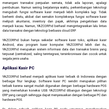
menangani transaksi penjualan semata, tidak ada laporan, apalagi
pembukuan. Namun seiring berjalannya waktu, perkembangan teknologi
mengubah fungsi software kasir menjadi lebih kompleks lagi. Tidak
berhenti disitu, akibat dari semakin kompleksnya fungsi software kasir
meliputi akuntansi, inventory dan pajak, akhirnya pengelolaan data
menjadi kacau. Namun, YAZCORP.id berhasil mengintegrasikan lalu lintas
data transaksi dengan teknologi berbasis cloud ERP.
YAZCORP.id bukan hanya sekedar software kasir toko, aplikasi kasir
Android, atau program kasir komputer. YAZCORP.id lebih dari itu,
YAZCORP.id merupakan sistem informasi data dan transaksi bisnis yang
terpusat (centralized, saling terintegrasi, tersinkronisasi dan cocok untuk
segala jenis usaha.
Aplikasi Kasir PC
YAZCORP.id berhasil menjadi aplikasi kasir terbaik di Indonesia dengan
berbagai fitur lengkap. Software kasir PC sendiri merupakan pilihan
terbaik karena sangat mudah digunakan dengan berbagai hardware POS
yang memerlukan koneksi USB. YAZCORP.id dibangun dengan teknologi
ERP yang canggih sehingga dapat menyesuaikan dengan berbagai PC dan
hardware POS.