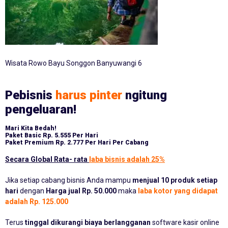
Wisata Rowo Bayu Songgon Banyuwangi 6
Pebisnis
harus pinter
ngitung
pengeluaran!
Mari Kita Bedah!
Paket Basic
Rp. 5.555 Per Hari
Paket Premium
Rp. 2.777 Per Hari Per Cabang
Secara Global Rata- rata
laba bisnis adalah 25%
Jika setiap cabang bisnis Anda mampu
menjual 10 produk setiap
hari
dengan
Harga jual Rp. 50.000
maka
laba kotor yang didapat
adalah Rp. 125.000
Terus
tinggal dikurangi biaya berlangganan
software kasir online