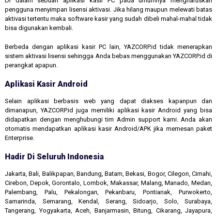
Di dalam sebuah aplikasi kasir PC pada umumnya mengharuskan
pengguna menyimpan lisensi aktivasi. Jika hilang maupun melewati batas
aktivasi tertentu maka software kasir yang sudah dibeli mahal-mahal tidak
bisa digunakan kembali.
Berbeda dengan aplikasi kasir PC lain, YAZCORP.id tidak menerapkan
sistem aktivasi lisensi sehingga Anda bebas menggunakan YAZCORP.id di
perangkat apapun.
Aplikasi Kasir Android
Selain aplikasi berbasis web yang dapat diakses kapanpun dan
dimanapun, YAZCORP.id juga memiliki aplikasi kasir Android yang bisa
didapatkan dengan menghubungi tim Admin support kami. Anda akan
otomatis mendapatkan aplikasi kasir Android/APK jika memesan paket
Enterprise.
Hadir Di Seluruh Indonesia
Jakarta, Bali, Balikpapan, Bandung, Batam, Bekasi, Bogor, Cilegon, Cimahi,
Cirebon, Depok, Gorontalo, Lombok, Makassar, Malang, Manado, Medan,
Palembang, Palu, Pekalongan, Pekanbaru, Pontianak, Purwokerto,
Samarinda, Semarang, Kendal, Serang, Sidoarjo, Solo, Surabaya,
Tangerang, Yogyakarta, Aceh, Banjarmasin, Bitung, Cikarang, Jayapura,