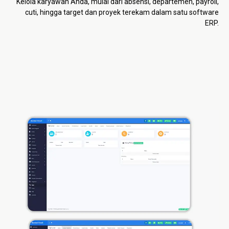
Kelola karyawan Anda, mulai dari absensi, departemen, payroll,
cuti, hingga target dan proyek terekam dalam satu software
ERP.