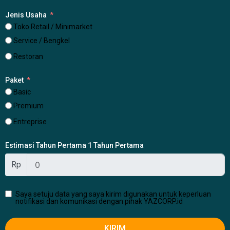
Jenis Usaha
Toko Retail / Minimarket
Service / Bengkel
Restoran
Paket
Basic
Premium
Entreprise
Estimasi Tahun Pertama 1 Tahun Pertama
Rp
Saya setuju data yang saya kirim digunakan untuk keperluan
notifikasi dan komunikasi dengan pihak YAZCORP.id
KIRIM