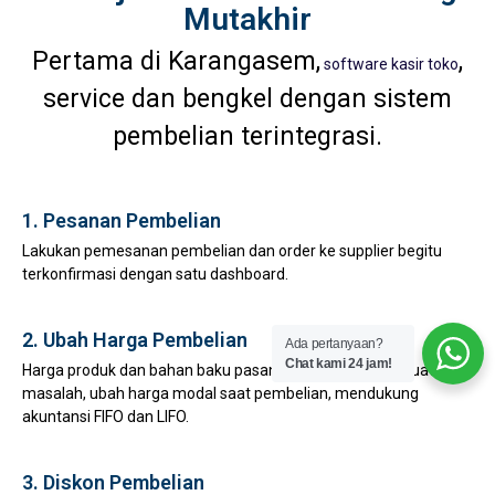
Mutakhir
Pertama di Karangasem,
,
software kasir toko
service dan bengkel dengan sistem
pembelian terintegrasi.
1. Pesanan Pembelian
Lakukan pemesanan pembelian dan order ke supplier begitu
terkonfirmasi dengan satu dashboard.
2. Ubah Harga Pembelian
Ada pertanyaan?
Chat kami 24 jam!
Harga produk dan bahan baku pasang surut bukan lagi suatu
masalah, ubah harga modal saat pembelian, mendukung
akuntansi FIFO dan LIFO.
3. Diskon Pembelian