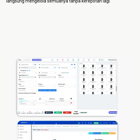
langsung mengelola semuanya tanpa kerepotan lagi.