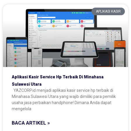
APLIKASI KASIR
Aplikasi Kasir Service Hp Terbaik Di Minahasa
Sulawesi Utara
YAZCORP.id menjadi aplikasi kasir service hp terbaik di
Minahasa Sulawesi Utara yang wajib dimiliki para pemilik
usaha jasa perbaikan handphone! Dimana Anda dapat
mengelola
BACA ARTIKEL »