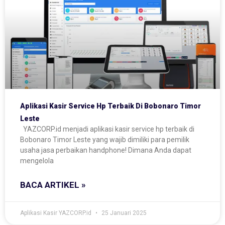
Aplikasi Kasir Service Hp Terbaik Di Bobonaro Timor
Leste
YAZCORP.id menjadi aplikasi kasir service hp terbaik di
Bobonaro Timor Leste yang wajib dimiliki para pemilik
usaha jasa perbaikan handphone! Dimana Anda dapat
mengelola
BACA ARTIKEL »
Aplikasi Kasir YAZCORP.id
25 Januari 2025