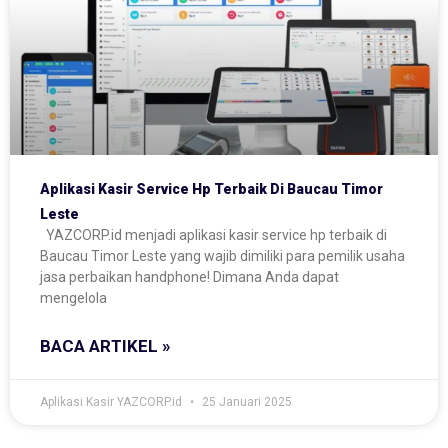
Aplikasi Kasir Service Hp Terbaik Di Baucau Timor
Leste
YAZCORP.id menjadi aplikasi kasir service hp terbaik di
Baucau Timor Leste yang wajib dimiliki para pemilik usaha
jasa perbaikan handphone! Dimana Anda dapat
mengelola
BACA ARTIKEL »
Aplikasi Kasir YAZCORP.id
25 Januari 2025