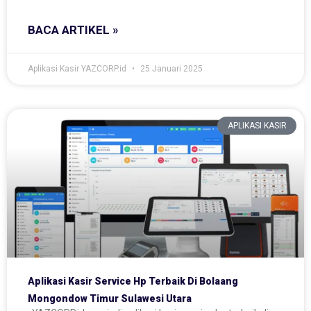
BACA ARTIKEL »
Aplikasi Kasir YAZCORP.id
25 Januari 2025
APLIKASI KASIR
Aplikasi Kasir Service Hp Terbaik Di Bolaang
Mongondow Timur Sulawesi Utara