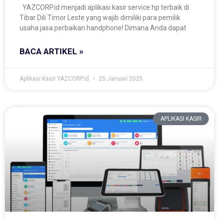
YAZCORP.id menjadi aplikasi kasir service hp terbaik di
Tibar Dili Timor Leste yang wajib dimiliki para pemilik
usaha jasa perbaikan handphone! Dimana Anda dapat
BACA ARTIKEL »
Aplikasi Kasir YAZCORP.id
25 Januari 2025
APLIKASI KASIR