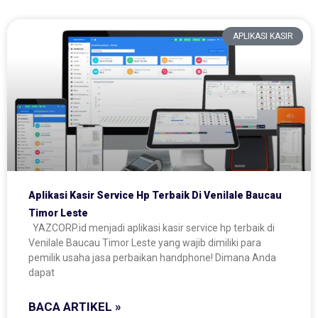
APLIKASI KASIR
Aplikasi Kasir Service Hp Terbaik Di Venilale Baucau
Timor Leste
YAZCORP.id menjadi aplikasi kasir service hp terbaik di
Venilale Baucau Timor Leste yang wajib dimiliki para
pemilik usaha jasa perbaikan handphone! Dimana Anda
dapat
BACA ARTIKEL »