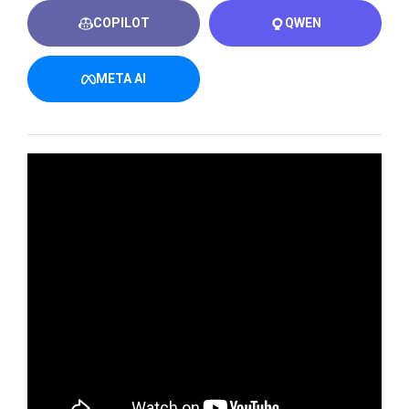
COPILOT
QWEN
META AI