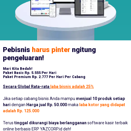
Pebisnis
harus pinter
ngitung
pengeluaran!
Mari Kita Bedah!
Paket Basic
Rp. 5.555 Per Hari
Paket Premium
Rp. 2.777 Per Hari Per Cabang
Secara Global Rata-rata
laba bisnis adalah 25%
Jika setiap cabang bisnis Anda mampu
menjual 10 produk setiap
hari
dengan
Harga jual Rp. 50.000
maka
laba kotor yang didapat
adalah Rp. 125.000
Terus
tinggal dikurangi biaya berlangganan
software kasir terbaik
online berbasis ERP YAZCORP.id deh!