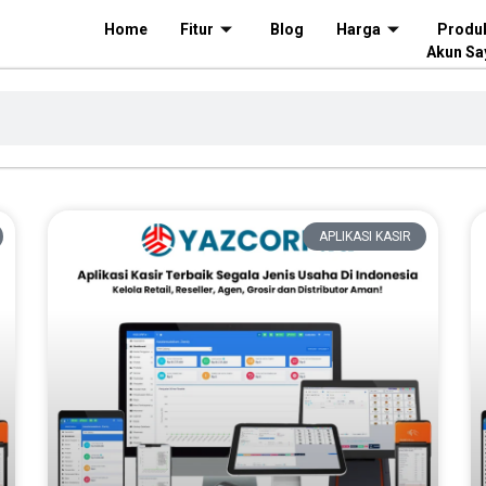
Home
Fitur
Blog
Harga
Produ
Akun Sa
APLIKASI KASIR