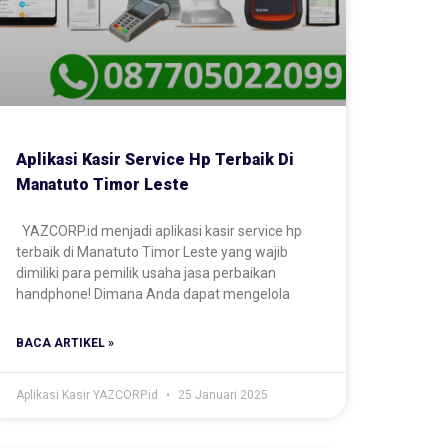
Aplikasi Kasir Service Hp Terbaik Di
Manatuto Timor Leste
YAZCORP.id menjadi aplikasi kasir service hp
terbaik di Manatuto Timor Leste yang wajib
dimiliki para pemilik usaha jasa perbaikan
handphone! Dimana Anda dapat mengelola
BACA ARTIKEL »
Aplikasi Kasir YAZCORP.id
25 Januari 2025