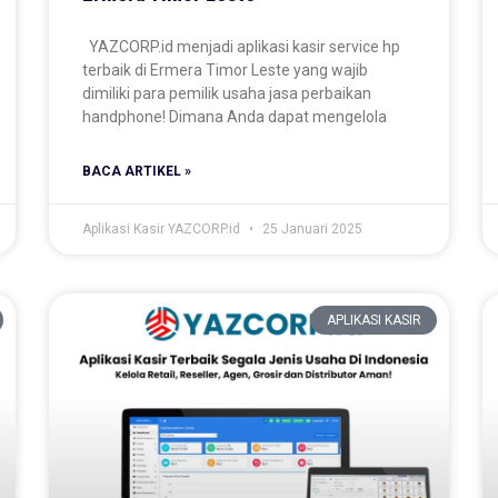
YAZCORP.id menjadi aplikasi kasir service hp
terbaik di Ermera Timor Leste yang wajib
dimiliki para pemilik usaha jasa perbaikan
handphone! Dimana Anda dapat mengelola
BACA ARTIKEL »
Aplikasi Kasir YAZCORP.id
25 Januari 2025
APLIKASI KASIR