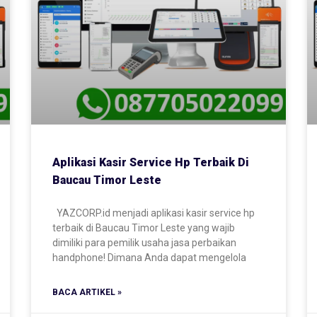
Aplikasi Kasir Service Hp Terbaik Di
Baucau Timor Leste
YAZCORP.id menjadi aplikasi kasir service hp
terbaik di Baucau Timor Leste yang wajib
dimiliki para pemilik usaha jasa perbaikan
handphone! Dimana Anda dapat mengelola
BACA ARTIKEL »