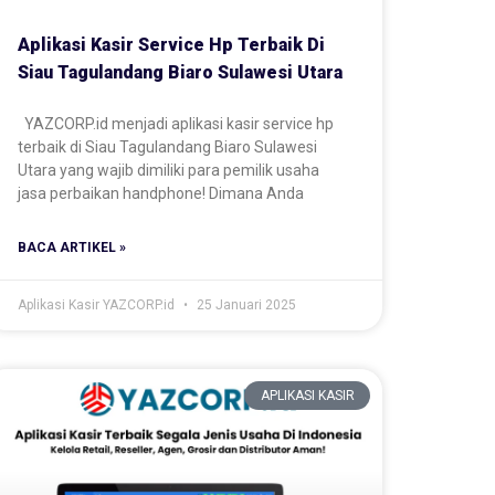
Aplikasi Kasir Service Hp Terbaik Di
Siau Tagulandang Biaro Sulawesi Utara
YAZCORP.id menjadi aplikasi kasir service hp
terbaik di Siau Tagulandang Biaro Sulawesi
Utara yang wajib dimiliki para pemilik usaha
jasa perbaikan handphone! Dimana Anda
BACA ARTIKEL »
Aplikasi Kasir YAZCORP.id
25 Januari 2025
APLIKASI KASIR