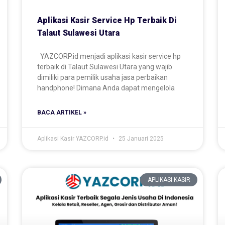
Aplikasi Kasir Service Hp Terbaik Di
Talaut Sulawesi Utara
YAZCORP.id menjadi aplikasi kasir service hp
terbaik di Talaut Sulawesi Utara yang wajib
dimiliki para pemilik usaha jasa perbaikan
handphone! Dimana Anda dapat mengelola
BACA ARTIKEL »
Aplikasi Kasir YAZCORP.id
25 Januari 2025
APLIKASI KASIR