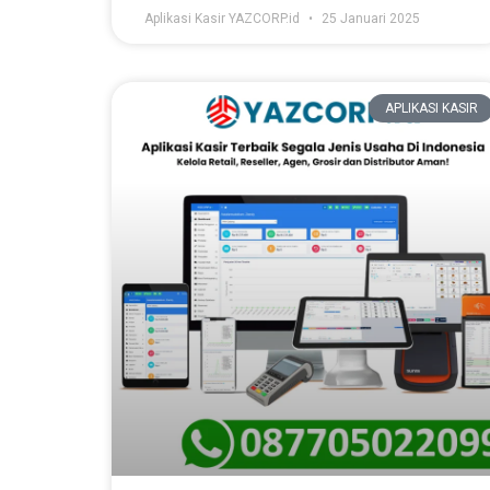
Aplikasi Kasir YAZCORP.id
25 Januari 2025
APLIKASI KASIR