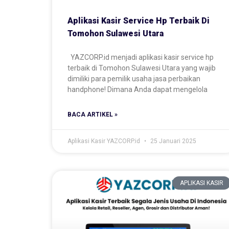
Aplikasi Kasir Service Hp Terbaik Di
Tomohon Sulawesi Utara
YAZCORP.id menjadi aplikasi kasir service hp
terbaik di Tomohon Sulawesi Utara yang wajib
dimiliki para pemilik usaha jasa perbaikan
handphone! Dimana Anda dapat mengelola
BACA ARTIKEL »
Aplikasi Kasir YAZCORP.id
25 Januari 2025
APLIKASI KASIR