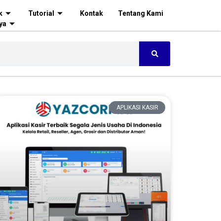
k
Tutorial
Kontak
Tentang Kami
ya
APLIKASI KASIR