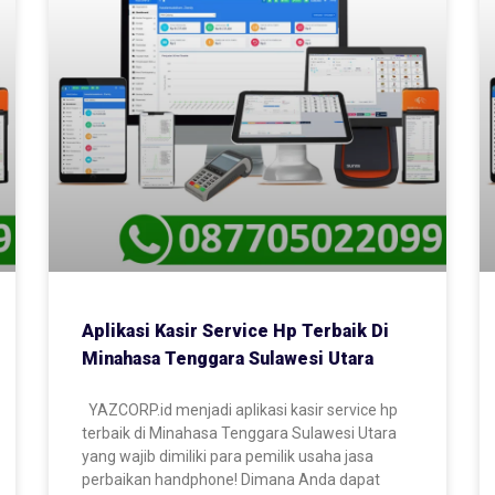
Aplikasi Kasir Service Hp Terbaik Di
Minahasa Tenggara Sulawesi Utara
YAZCORP.id menjadi aplikasi kasir service hp
terbaik di Minahasa Tenggara Sulawesi Utara
yang wajib dimiliki para pemilik usaha jasa
perbaikan handphone! Dimana Anda dapat