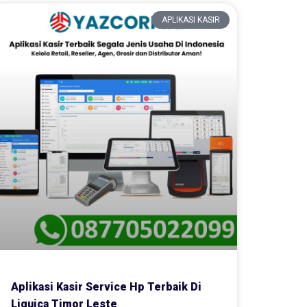
APLIKASI KASIR
Aplikasi Kasir Service Hp Terbaik Di
Liquiça Timor Leste