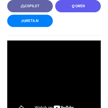
COPILOT
QWEN
META AI