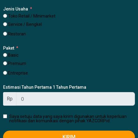
Jenis Usaha
Toko Retail / Minimarket
Service / Bengkel
Restoran
Paket
Basic
Premium
Entreprise
Estimasi Tahun Pertama 1 Tahun Pertama
Rp
Saya setuju data yang saya kirim digunakan untuk keperluan
notifikasi dan komunikasi dengan pihak YAZCORP.id
KIRIM