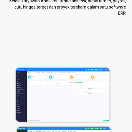
Kelola karyawan Anda, mulai dari absensi, departemen, payroll,
cuti, hingga target dan proyek terekam dalam satu software
ERP.