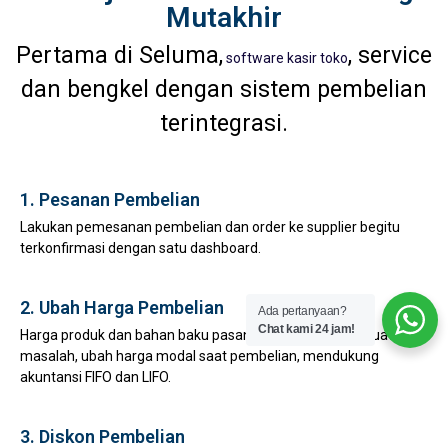
Mutakhir
Pertama di Seluma,
, service
software kasir toko
dan bengkel dengan sistem pembelian
terintegrasi.
1. Pesanan Pembelian
Lakukan pemesanan pembelian dan order ke supplier begitu
terkonfirmasi dengan satu dashboard.
2. Ubah Harga Pembelian
Ada pertanyaan?
Chat kami 24 jam!
Harga produk dan bahan baku pasang surut bukan lagi suatu
masalah, ubah harga modal saat pembelian, mendukung
akuntansi FIFO dan LIFO.
3. Diskon Pembelian