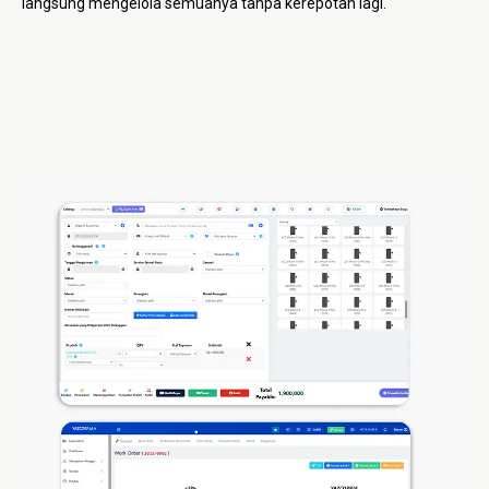
langsung mengelola semuanya tanpa kerepotan lagi.