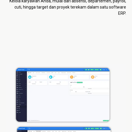
Kelola karyawan Anda, mulai dari absensi, departemen, payroll,
cuti, hingga target dan proyek terekam dalam satu software
ERP.