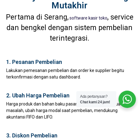
Mutakhir
Pertama di Serang,
, service
software kasir toko
dan bengkel dengan sistem pembelian
terintegrasi.
1. Pesanan Pembelian
Lakukan pemesanan pembelian dan order ke supplier begitu
terkonfirmasi dengan satu dashboard.
2. Ubah Harga Pembelian
Ada pertanyaan?
Chat kami 24 jam!
Harga produk dan bahan baku pasang surut bukan lagi suatu
masalah, ubah harga modal saat pembelian, mendukung
akuntansi FIFO dan LIFO.
3. Diskon Pembelian