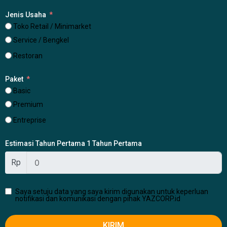
Jenis Usaha
Toko Retail / Minimarket
Service / Bengkel
Restoran
Paket
Basic
Premium
Entreprise
Estimasi Tahun Pertama 1 Tahun Pertama
Rp
Saya setuju data yang saya kirim digunakan untuk keperluan
notifikasi dan komunikasi dengan pihak YAZCORP.id
KIRIM