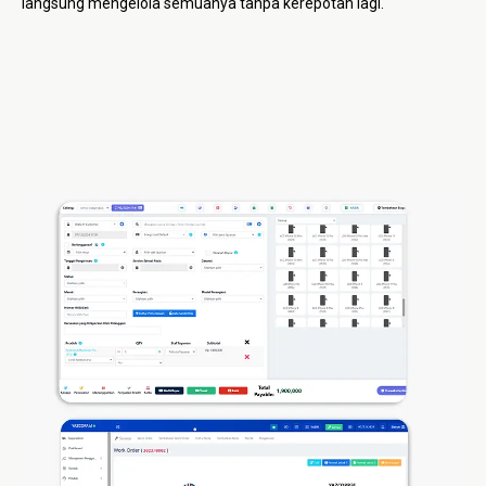
langsung mengelola semuanya tanpa kerepotan lagi.