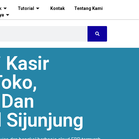
k
Tutorial
Kontak
Tentang Kami
ya
 Kasir
oko,
 Dan
 Sijunjung