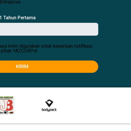
Entreprise
 1 Tahun Pertama
aya kirim digunakan untuk keperluan notifikasi
 pihak YAZCORP.id
KIRIM