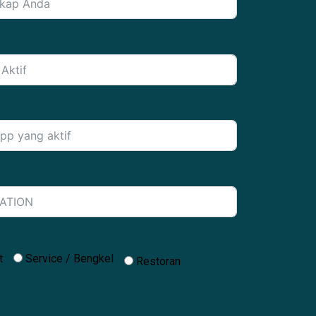
t
Service / Bengkel
Restoran