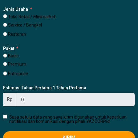
Jenis Usaha
Toko Retail / Minimarket
Service / Bengkel
Restoran
Paket
Basic
Premium
Entreprise
Estimasi Tahun Pertama 1 Tahun Pertama
Rp
Saya setuju data yang saya kirim digunakan untuk keperluan
notifikasi dan komunikasi dengan pihak YAZCORP.id
KIRIM