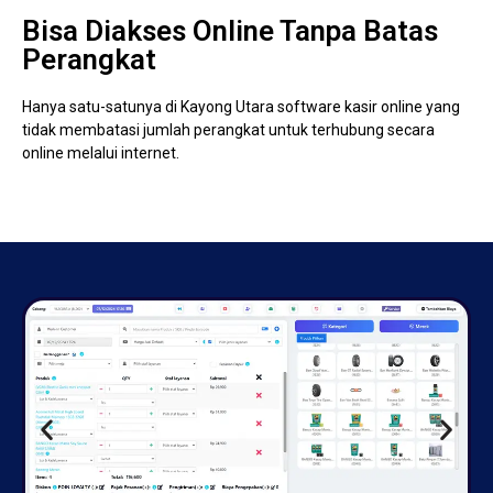
Bisa Diakses Online Tanpa Batas
Perangkat
Hanya satu-satunya di Kayong Utara software kasir online yang
tidak membatasi jumlah perangkat untuk terhubung secara
online melalui internet.