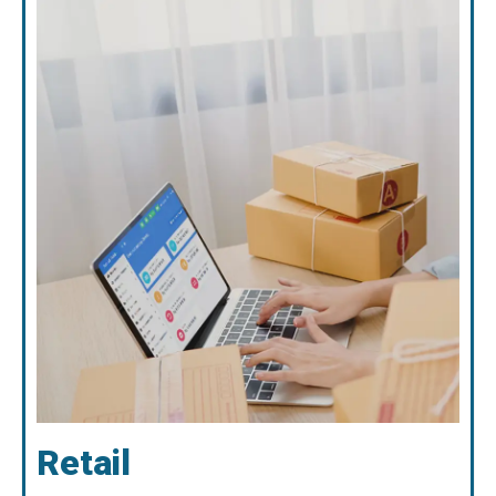
Retail