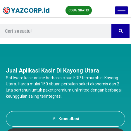
COBA GRATIS
Jual Aplikasi Kasir Di Kayong Utara
Software kasir online berbasis cloud ERP termurah di Kayong
Utara. Harga mulai 150 ribuan perbulan paket ekonomis dan 2
juta pertahun untuk paket premium unlimited dengan berbagai
keunggulan saling terintegrasi.
Konsultasi