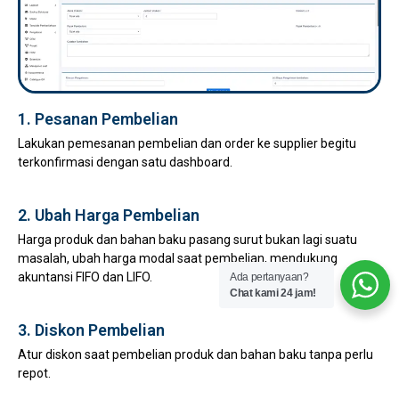
1. Pesanan Pembelian
Lakukan pemesanan pembelian dan order ke supplier begitu
terkonfirmasi dengan satu dashboard.
2. Ubah Harga Pembelian
Harga produk dan bahan baku pasang surut bukan lagi suatu
masalah, ubah harga modal saat pembelian, mendukung
akuntansi FIFO dan LIFO.
Ada pertanyaan?
Chat kami 24 jam!
3. Diskon Pembelian
Atur diskon saat pembelian produk dan bahan baku tanpa perlu
repot.