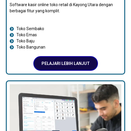
Software kasir online toko retail di Kayong Utara dengan
berbagai fitur yang komplit.
Toko Sembako
Toko Emas
Toko Baju
Toko Bangunan
PELAJARI LEBIH LANJUT