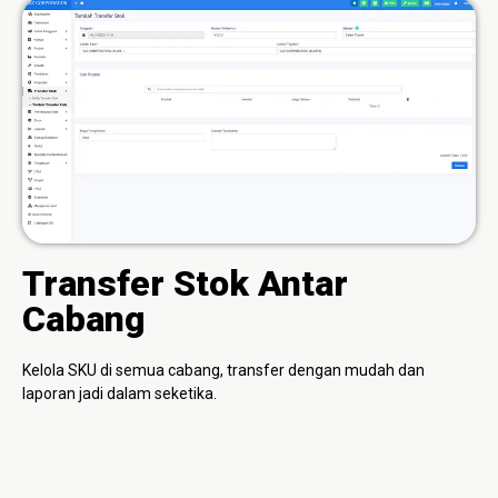
Transfer Stok Antar
Cabang
Kelola SKU di semua cabang, transfer dengan mudah dan
laporan jadi dalam seketika.