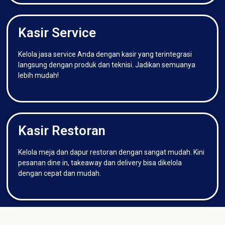
Kasir Service
Kelola jasa service Anda dengan kasir yang terintegrasi
langsung dengan produk dan teknisi. Jadikan semuanya
lebih mudah!
Kasir Restoran
Kelola meja dan dapur restoran dengan sangat mudah. Kini
pesanan dine in, takeaway dan delivery bisa dikelola
dengan cepat dan mudah.