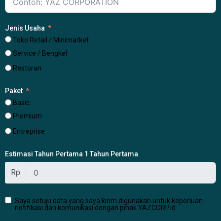
Jenis Usaha
Toko Retail / Minimarket
Service / Bengkel
Restoran
Paket
Basic
Premium
Entreprise
Estimasi Tahun Pertama 1 Tahun Pertama
Rp
Saya setuju data yang saya kirim digunakan untuk keperluan
notifikasi dan komunikasi dengan pihak YAZCORP.id