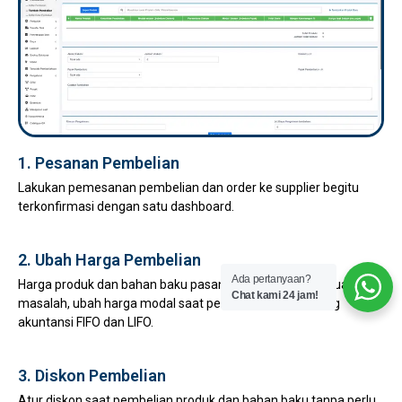
1. Pesanan Pembelian
Lakukan pemesanan pembelian dan order ke supplier begitu
terkonfirmasi dengan satu dashboard.
2. Ubah Harga Pembelian
Ada pertanyaan?
Harga produk dan bahan baku pasang surut bukan lagi suatu
Chat kami 24 jam!
masalah, ubah harga modal saat pembelian, mendukung
akuntansi FIFO dan LIFO.
3. Diskon Pembelian
Atur diskon saat pembelian produk dan bahan baku tanpa perlu