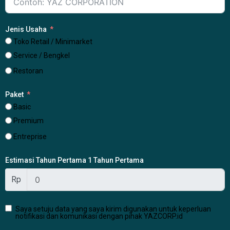
Jenis Usaha
Toko Retail / Minimarket
Service / Bengkel
Restoran
Paket
Basic
Premium
Entreprise
Estimasi Tahun Pertama 1 Tahun Pertama
Rp
Saya setuju data yang saya kirim digunakan untuk keperluan
notifikasi dan komunikasi dengan pihak YAZCORP.id