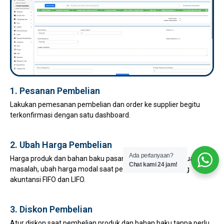
1. Pesanan Pembelian
Lakukan pemesanan pembelian dan order ke supplier begitu
terkonfirmasi dengan satu dashboard.
2. Ubah Harga Pembelian
Ada pertanyaan?
Harga produk dan bahan baku pasang surut bukan lagi suatu
Chat kami 24 jam!
masalah, ubah harga modal saat pembelian, mendukung
akuntansi FIFO dan LIFO.
3. Diskon Pembelian
Atur diskon saat pembelian produk dan bahan baku tanpa perlu