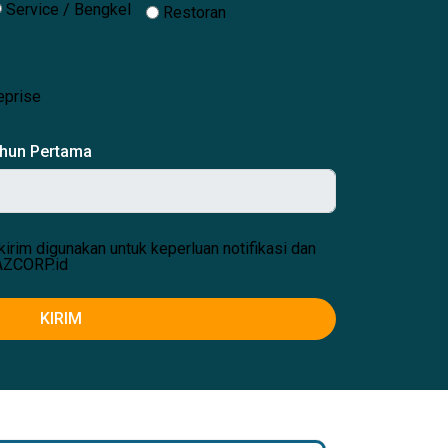
Service / Bengkel
Restoran
eprise
ahun Pertama
kirim digunakan untuk keperluan notifikasi dan
AZCORP.id
KIRIM