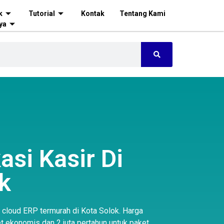
k
Tutorial
Kontak
Tentang Kami
ya
asi Kasir Di
k
s cloud ERP termurah di Kota Solok. Harga
t ekonomis dan 2 juta pertahun untuk paket