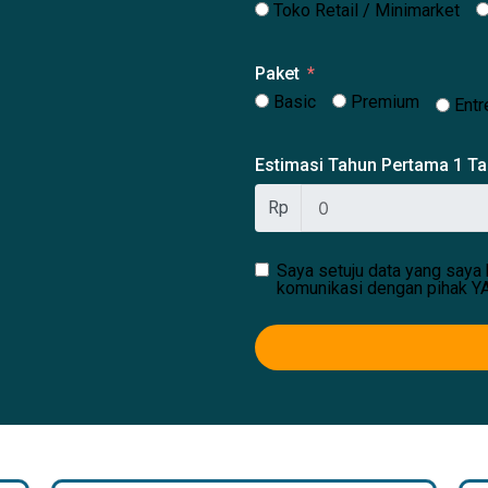
Toko Retail / Minimarket
Paket
Basic
Premium
Entr
Estimasi Tahun Pertama 1 T
Rp
Saya setuju data yang saya 
komunikasi dengan pihak Y