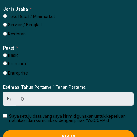
Jenis Usaha
Toko Retail / Minimarket
Service / Bengkel
Restoran
Paket
Basic
Premium
Entreprise
Estimasi Tahun Pertama 1 Tahun Pertama
Rp
Saya setuju data yang saya kirim digunakan untuk keperluan
notifikasi dan komunikasi dengan pihak YAZCORP.id
KIRIM