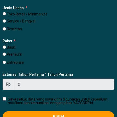
Jenis Usaha
Toko Retail / Minimarket
Service / Bengkel
Restoran
Paket
Basic
Premium
Entreprise
Estimasi Tahun Pertama 1 Tahun Pertama
Rp
Saya setuju data yang saya kirim digunakan untuk keperluan
notifikasi dan komunikasi dengan pihak YAZCORP.id
KIRIM