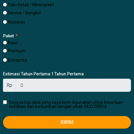
Toko Retail / Minimarket
Service / Bengkel
Restoran
Paket
Basic
Premium
Entreprise
Estimasi Tahun Pertama 1 Tahun Pertama
Rp
Saya setuju data yang saya kirim digunakan untuk keperluan
notifikasi dan komunikasi dengan pihak YAZCORP.id
KIRIM