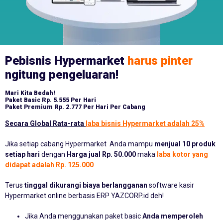
Pebisnis Hypermarket
harus pinter
ngitung pengeluaran!
Mari Kita Bedah!
Paket Basic
Rp. 5.555 Per Hari
Paket Premium
Rp. 2.777 Per Hari Per Cabang
Secara Global Rata-rata
laba bisnis Hypermarket adalah 25%
Jika setiap cabang Hypermarket Anda mampu
menjual 10 produk
setiap hari
dengan
Harga jual Rp. 50.000
maka
laba kotor yang
didapat adalah Rp. 125.000
Terus
tinggal dikurangi biaya berlangganan
software kasir
Hypermarket online berbasis ERP YAZCORP.id deh!
Jika Anda menggunakan paket basic
Anda memperoleh