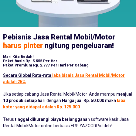
Pebisnis Jasa Rental Mobil/Motor
harus pinter
ngitung pengeluaran!
Mari Kita Bedah!
Paket Basic
Rp. 5.555 Per Hari
Paket Premium
Rp. 2.777 Per Hari Per Cabang
Secara Global Rata-rata
laba bisnis Jasa Rental Mobil/Motor
adalah 25%
Jika setiap cabang Jasa Rental Mobil/Motor Anda mampu
menjual
10 produk setiap hari
dengan
Harga jual Rp. 50.000
maka
laba
kotor yang didapat adalah Rp. 125.000
Terus
tinggal dikurangi biaya berlangganan
software kasir Jasa
Rental Mobil/Motor online berbasis ERP YAZCORP.id deh!