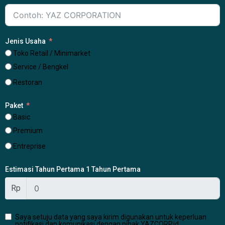
Jenis Usaha
Toko Retail / Minimarket
Service / Bengkel
Restoran
Paket
Basic
Premium
Entreprise
Estimasi Tahun Pertama 1 Tahun Pertama
Rp
Saya setuju data yang saya kirim digunakan untuk keperluan
notifikasi dan komunikasi dengan pihak YAZCORP.id