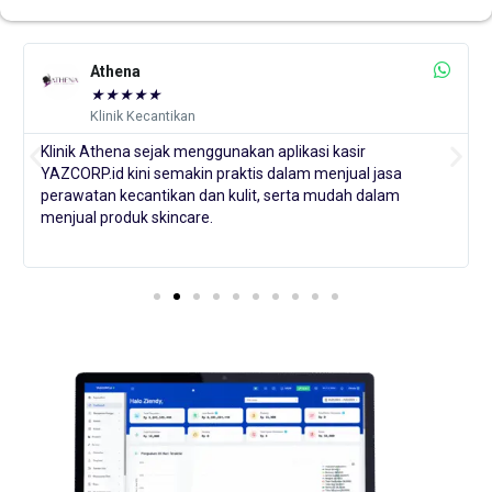
MS GLOW
★
★
★
★
★
Distributor Skincare
Selama penggunaan, aplikasi kasir YAZCORP.id ini selalu
membantu usaha kami, terutama dalam penjualan grosir
sebagai brand skincare terbesar di Indonesia