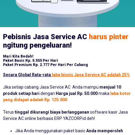
Pebisnis Jasa Service AC
harus pinter
ngitung pengeluaran!
Mari Kita Bedah!
Paket Basic
Rp. 5.555 Per Hari
Paket Premium
Rp. 2.777 Per Hari Per Cabang
Secara Global Rata-rata
laba bisnis Jasa Service AC adalah 25%
Jika setiap cabang Jasa Service AC Anda mampu
menjual 10
produk setiap hari
dengan
Harga jual Rp. 50.000
maka
laba kotor
yang didapat adalah Rp. 125.000
Terus
tinggal dikurangi biaya berlangganan
software kasir Jasa
Service AC online berbasis ERP YAZCORP.id deh!
Jika Anda menggunakan paket basic
Anda memperoleh