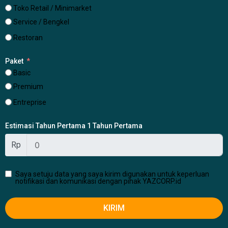
Toko Retail / Minimarket
Service / Bengkel
Restoran
Paket
Basic
Premium
Entreprise
Estimasi Tahun Pertama 1 Tahun Pertama
Rp
Saya setuju data yang saya kirim digunakan untuk keperluan
notifikasi dan komunikasi dengan pihak YAZCORP.id
KIRIM