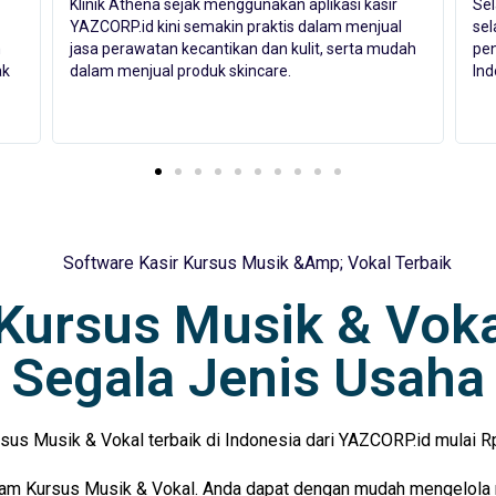
Selama penggunaan, aplikasi kasir YAZCORP.id ini
Pen
selalu membantu usaha kami, terutama dalam
kas
ah
penjualan grosir sebagai brand skincare terbesar di
kas
Indonesia
tra
r Kursus Musik & Vok
Segala Jenis Usaha
us Musik & Vokal terbaik di Indonesia dari YAZCORP.id mulai Rp.
lam Kursus Musik & Vokal. Anda dapat dengan mudah mengelola ret