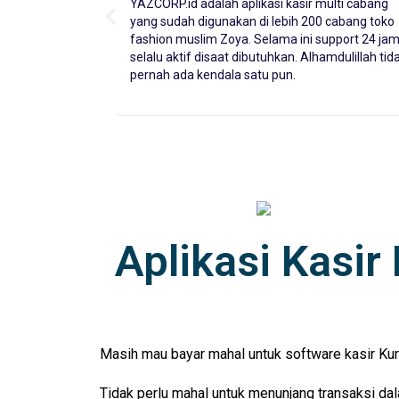
multi cabang
Klinik Athena sejak menggunakan aplikasi kasir
 cabang toko
YAZCORP.id kini semakin praktis dalam menjual
upport 24 jam
jasa perawatan kecantikan dan kulit, serta mud
amdulillah tidak
dalam menjual produk skincare.
Aplikasi Kasi
Masih mau bayar mahal untuk software kasir Kurs
Tidak perlu mahal untuk menunjang transaksi da