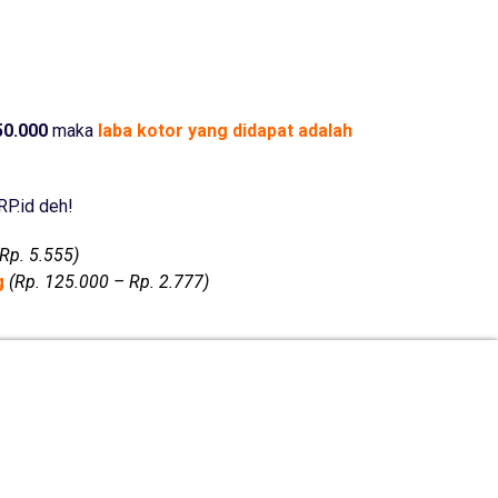
50.000
maka
laba kotor yang didapat adalah
P.id deh!
Rp. 5.555)
ng
(Rp. 125.000 – Rp. 2.777)