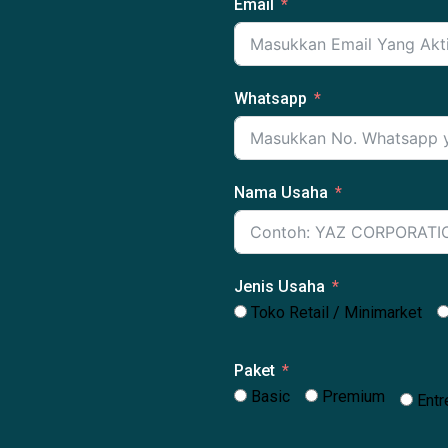
Email
Whatsapp
Nama Usaha
Jenis Usaha
Toko Retail / Minimarket
Paket
Basic
Premium
Entr