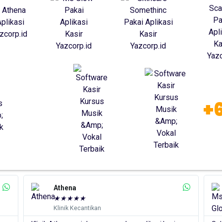
+
MS GLOW
★
★
★
★
★
Distributor Skincare