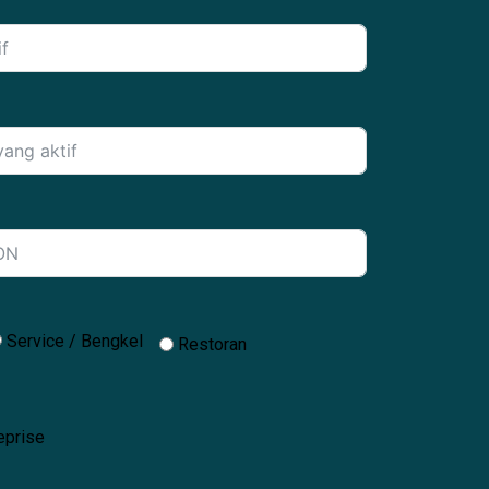
Service / Bengkel
Restoran
eprise