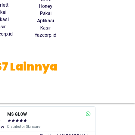
67 Lainnya
Somethinc
Scarlett
★
★
★
★
★
★
★
★
★
Distributor Skincare
Distributo