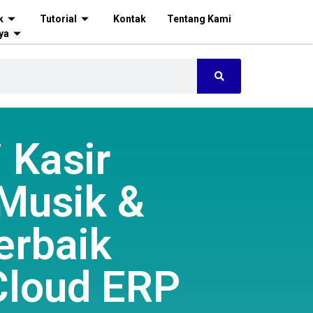
k
Tutorial
Kontak
Tentang Kami
ya
 Kasir
Musik &
erbaik
Cloud ERP