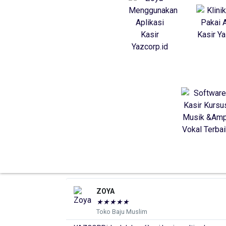
Athena
★
★
★
★
★
Klinik Kecantikan