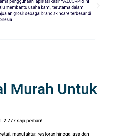
jualan Somethinc telah menggunakan aplikasi
Kami menggunaka
ir YAZCORP.id, selama penggunaan aplikasi
selalu merekome
ir ini sangat membantu dalam mengelola
distributor dan r
nsaksi dalam jumlah yang besar.
menggunakannya j
membantu perjal
terbaik di Indone
al Murah Untuk
 2.777 saja perhari!
ail, manufaktur, restoran hingga jasa dan