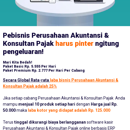
Pebisnis Perusahaan Akuntansi &
Konsultan Pajak
harus pinter
ngitung
pengeluaran!
Mari Kita Bedah!
Paket Basic
Rp. 5.555 Per Hari
Paket Premium
Rp. 2.777 Per Hari Per Cabang
Secara Global Rata-rata
laba bisnis Perusahaan Akuntansi &
Konsultan Pajak adalah 25%
Jika setiap cabang Perusahaan Akuntansi & Konsultan Pajak Anda
mampu
menjual 10 produk setiap hari
dengan
Harga jual Rp.
50.000
maka
laba kotor yang didapat adalah Rp. 125.000
Terus
tinggal dikurangi biaya berlangganan
software kasir
Perusahaan Akuntansi & Konsultan Pajak online berbasis ERP