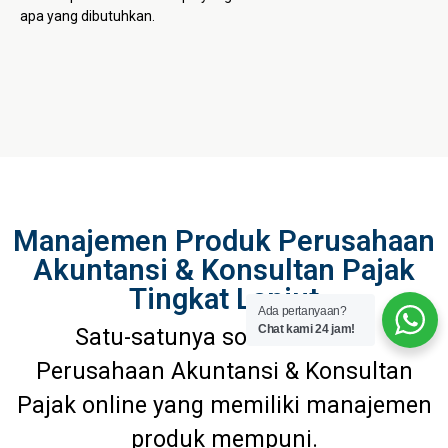
apa yang dibutuhkan.
Manajemen Produk Perusahaan
Akuntansi & Konsultan Pajak
Tingkat Lanjut
Ada pertanyaan?
Chat kami 24 jam!
Satu-satunya software kasir
Perusahaan Akuntansi & Konsultan
Pajak online yang memiliki manajemen
produk mempuni.