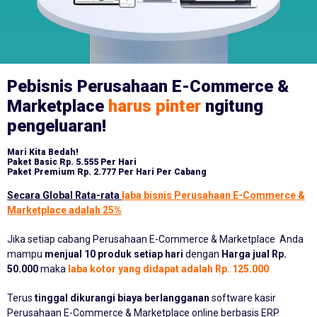
Pebisnis Perusahaan E-Commerce &
Marketplace
harus pinter
ngitung
pengeluaran!
Mari Kita Bedah!
Paket Basic
Rp. 5.555 Per Hari
Paket Premium
Rp. 2.777 Per Hari Per Cabang
Secara Global Rata-rata
laba bisnis Perusahaan E-Commerce &
Marketplace adalah 25%
Jika setiap cabang Perusahaan E-Commerce & Marketplace Anda
mampu
menjual 10 produk setiap hari
dengan
Harga jual Rp.
50.000
maka
laba kotor yang didapat adalah Rp. 125.000
Terus
tinggal dikurangi biaya berlangganan
software kasir
Perusahaan E-Commerce & Marketplace online berbasis ERP