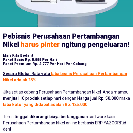
Pebisnis Perusahaan Pertambangan
Nikel
harus pinter
ngitung pengeluaran!
Mari Kita Bedah!
Paket Basic
Rp. 5.555 Per Hari
Paket Premium
Rp. 2.777 Per Hari Per Cabang
Secara Global Rata-rata
laba bisnis Perusahaan Pertambangan
Nikel adalah 25%
Jika setiap cabang Perusahaan Pertambangan Nikel Anda mampu
menjual 10 produk setiap hari
dengan
Harga jual Rp. 50.000
maka
laba kotor yang didapat adalah Rp. 125.000
Terus
tinggal dikurangi biaya berlangganan
software kasir
Perusahaan Pertambangan Nikel online berbasis ERP YAZCORP.id
deh!